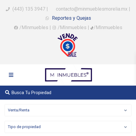
(443) 135 3947
|
contacto@minmueblesmorelia.mx
|
Reportes y Quejas
/MInmuebles
|
/MInmuebles
|
/MInmuebles
Busca Tu Propiedad
Venta/Renta
Tipo de propiedad