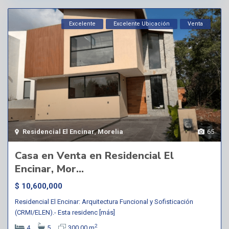
Excelente
Excelente Ubicación
Venta
Residencial El Encinar
,
Morelia
65
Casa en Venta en Residencial El
Encinar, Mor...
$ 10,600,000
Residencial El Encinar: Arquitectura Funcional y Sofisticación
(CRMI/ELEN).- Esta residenc
[más]
2
4
5
300.00 m