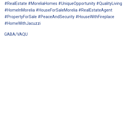
#RealEstate #MoreliaHomes #UniqueOpportunity #QualityLiving
#HomeInMorelia #HouseForSaleMorelia #RealEstateAgent
#PropertyForSale #PeaceAndSecurity #HouseWithFireplace
#HomeWithJacuzzi
GABA/VAQU