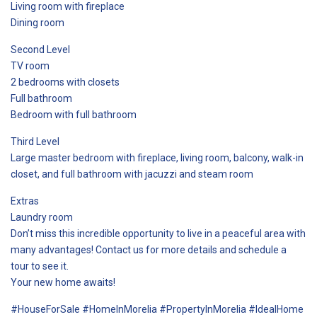
Living room with fireplace
Dining room
Second Level
TV room
2 bedrooms with closets
Full bathroom
Bedroom with full bathroom
Third Level
Large master bedroom with fireplace, living room, balcony, walk-in
closet, and full bathroom with jacuzzi and steam room
Extras
Laundry room
Don’t miss this incredible opportunity to live in a peaceful area with
many advantages! Contact us for more details and schedule a
tour to see it.
Your new home awaits!
#HouseForSale #HomeInMorelia #PropertyInMorelia #IdealHome