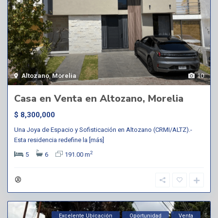
Altozano
,
Morelia
10
Casa en Venta en Altozano, Morelia
$ 8,300,000
Una Joya de Espacio y Sofisticación en Altozano (CRMI/ALTZ).-
Esta residencia redefine la
[más]
2
5
6
191.00 m
Excelente Ubicación
Oportunidad
Venta