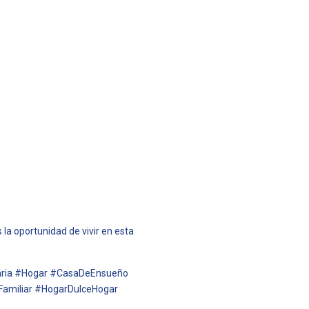
 la oportunidad de vivir en esta
iaria #Hogar #CasaDeEnsueño
Familiar #HogarDulceHogar