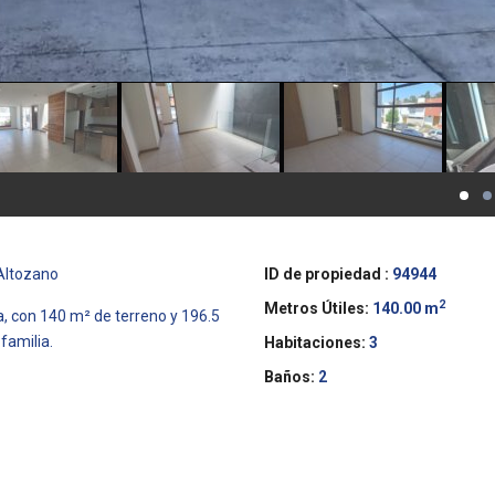
 Altozano
ID de propiedad :
94944
2
Metros Útiles:
140.00 m
a, con 140 m² de terreno y 196.5
familia.
Habitaciones:
3
Baños:
2