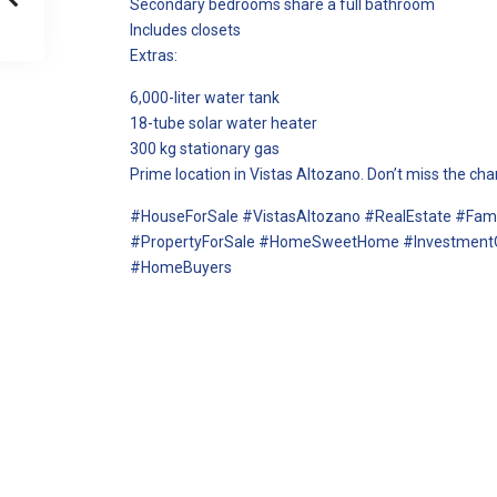
Secondary bedrooms share a full bathroom
Includes closets
Extras:
6,000-liter water tank
18-tube solar water heater
300 kg stationary gas
Prime location in Vistas Altozano. Don’t miss the chan
#HouseForSale #VistasAltozano #RealEstate #F
#PropertyForSale #HomeSweetHome #InvestmentOp
#HomeBuyers