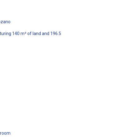
tozano
aturing 140 m² of land and 196.5
throom