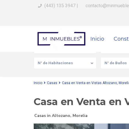
(443) 135 3947
|
contacto@minmueble
Busca Tu Propiedad
Inicio
Const
Venta/Renta
Tipo de prop
N° de Habitaciones
N° de Baños
Inicio
Casas
Casa en Venta en Vistas Altozano, Moreli
Casa en Venta en V
Casas
in
Altozano
,
Morelia