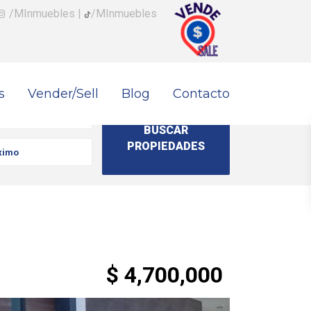
/MInmuebles
|
/MInmuebles
s
Vender/Sell
Blog
Contacto
$ 4,700,000