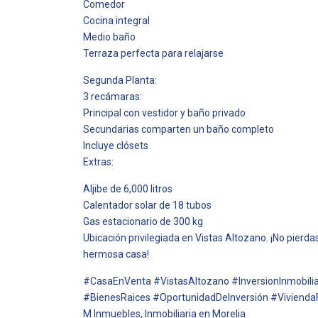
Comedor
Cocina integral
Medio baño
Terraza perfecta para relajarse
Segunda Planta:
3 recámaras:
Principal con vestidor y baño privado
Secundarias comparten un baño completo
Incluye clósets
Extras:
Aljibe de 6,000 litros
Calentador solar de 18 tubos
Gas estacionario de 300 kg
Ubicación privilegiada en Vistas Altozano. ¡No pierdas
hermosa casa!
#CasaEnVenta #VistasAltozano #InversionInmobil
#BienesRaices #OportunidadDeInversión #Vivienda
M Inmuebles, Inmobiliaria en Morelia