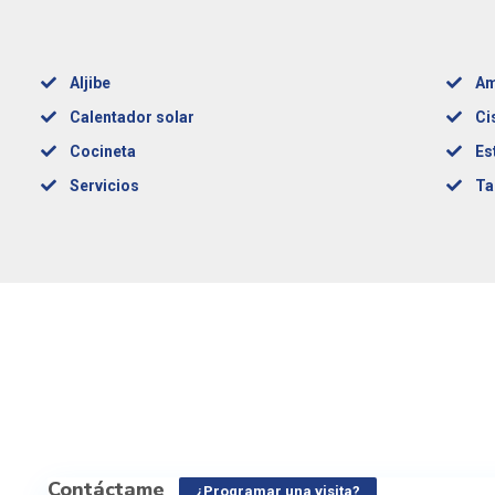
Aljibe
Am
Calentador solar
Ci
Cocineta
Es
Servicios
Ta
Contáctame
¿Programar una visita?