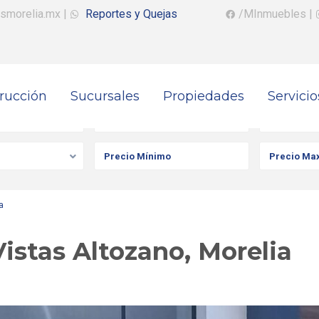
smorelia.mx
|
Reportes y Quejas
/MInmuebles
|
rucción
Sucursales
Propiedades
Servicio
iedad
Ciudad
Colonia
a
istas Altozano, Morelia