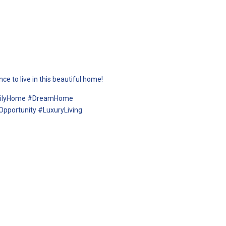
ce to live in this beautiful home!
amilyHome #DreamHome
portunity #LuxuryLiving