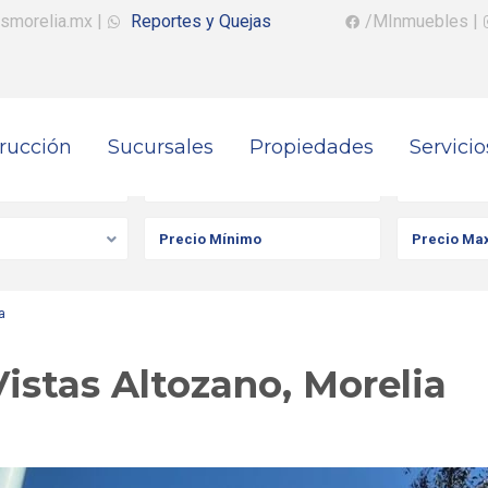
smorelia.mx
|
Reportes y Quejas
/MInmuebles
|
rucción
Sucursales
Propiedades
Servicio
iedad
Ciudad
Colonia
a
istas Altozano, Morelia