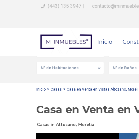
(443) 135 3947
|
contacto@minmueble
Busca Tu Propiedad
Inicio
Const
Venta/Renta
Tipo de prop
N° de Habitaciones
N° de Baños
Inicio
Casas
Casa en Venta en Vistas Altozano, Moreli
Casa en Venta en V
Casas
in
Altozano
,
Morelia