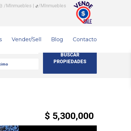
/MInmuebles
|
/MInmuebles
s
Vender/Sell
Blog
Contacto
$ 5,300,000