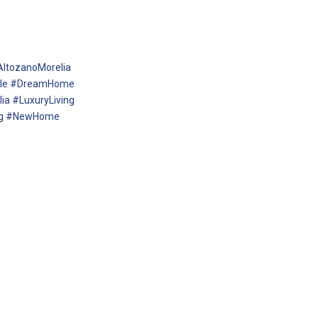
ltozanoMorelia
ale #DreamHome
a #LuxuryLiving
ng #NewHome