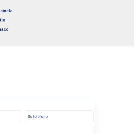
cineta
tio
naco