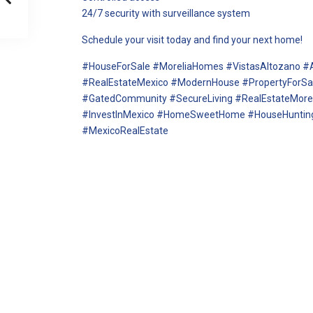
24/7 security with surveillance system
Schedule your visit today and find your next home!
#HouseForSale #MoreliaHomes #VistasAltozano #A
#RealEstateMexico #ModernHouse #PropertyForS
#GatedCommunity #SecureLiving #RealEstateMoreli
#InvestInMexico #HomeSweetHome #HouseHunti
#MexicoRealEstate