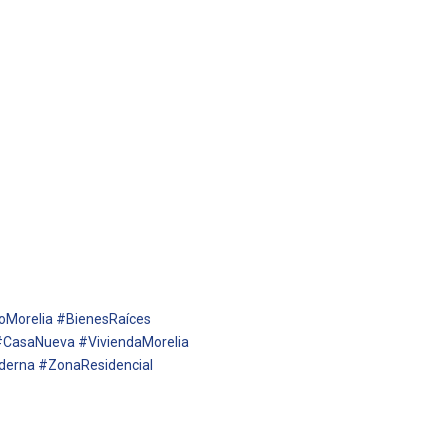
oMorelia #BienesRaíces
 #CasaNueva #ViviendaMorelia
derna #ZonaResidencial