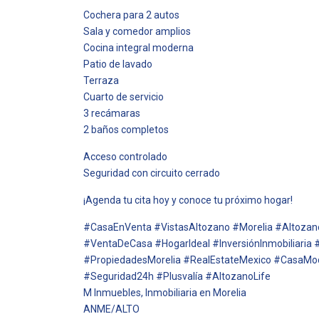
Cochera para 2 autos
Sala y comedor amplios
Cocina integral moderna
Patio de lavado
Terraza
Cuarto de servicio
3 recámaras
2 baños completos
Acceso controlado
Seguridad con circuito cerrado
¡Agenda tu cita hoy y conoce tu próximo hogar!
#CasaEnVenta #VistasAltozano #Morelia #Altozan
#VentaDeCasa #HogarIdeal #InversiónInmobiliaria
#PropiedadesMorelia #RealEstateMexico #CasaMo
#Seguridad24h #Plusvalía #AltozanoLife
M Inmuebles, Inmobiliaria en Morelia
ANME/ALTO