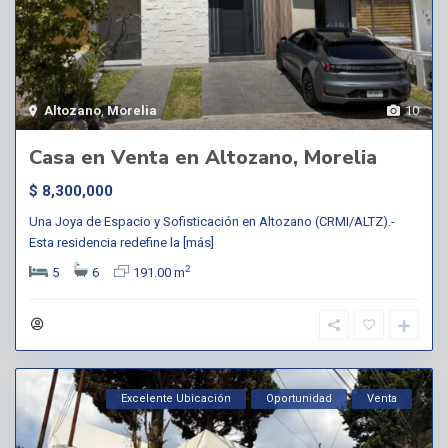
Altozano
,
Morelia
10
Casa en Venta en Altozano, Morelia
$ 8,300,000
Una Joya de Espacio y Sofisticación en Altozano (CRMI/ALTZ).-
Esta residencia redefine la
[más]
2
5
6
191.00 m
Excelente Ubicación
Oportunidad
Venta