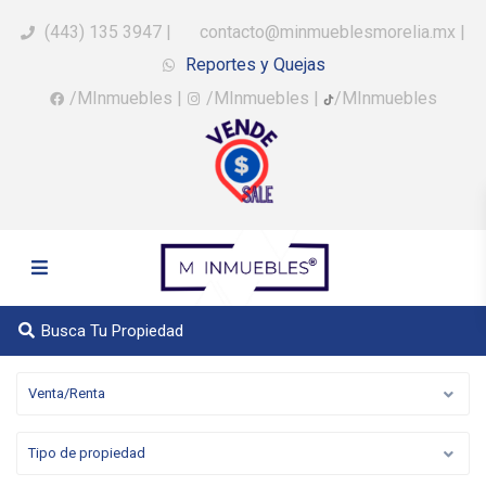
(443) 135 3947
|
contacto@minmueblesmorelia.mx
|
Reportes y Quejas
/MInmuebles
|
/MInmuebles
|
/MInmuebles
Busca Tu Propiedad
Venta/Renta
Tipo de propiedad