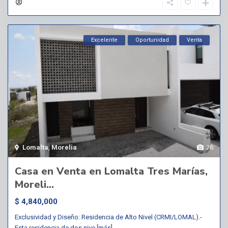
Excelente
Oportunidad
Venta
Lomalta
,
Morelia
26
Casa en Venta en Lomalta Tres Marías,
Moreli...
$ 4,840,000
Exclusividad y Diseño: Residencia de Alto Nivel (CRMI/LOMAL).-
Esta residencia de dos nive
[más]