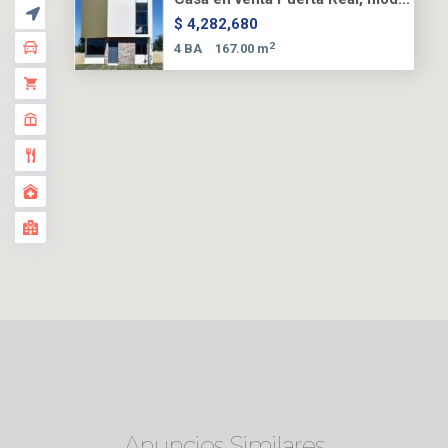
$ 4,282,680
2
4 BA
167.00 m
Anuncios Similares