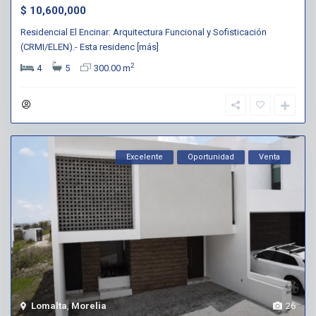
$ 10,600,000
Residencial El Encinar: Arquitectura Funcional y Sofisticación
(CRMI/ELEN).- Esta residenc
[más]
2
4
5
300.00 m
Excelente
Oportunidad
Venta
Lomalta
,
Morelia
26