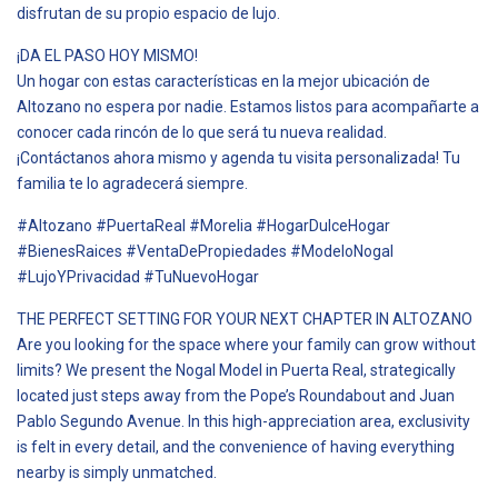
disfrutan de su propio espacio de lujo.
¡DA EL PASO HOY MISMO!
Un hogar con estas características en la mejor ubicación de
Altozano no espera por nadie. Estamos listos para acompañarte a
conocer cada rincón de lo que será tu nueva realidad.
¡Contáctanos ahora mismo y agenda tu visita personalizada! Tu
familia te lo agradecerá siempre.
#Altozano #PuertaReal #Morelia #HogarDulceHogar
#BienesRaices #VentaDePropiedades #ModeloNogal
#LujoYPrivacidad #TuNuevoHogar
THE PERFECT SETTING FOR YOUR NEXT CHAPTER IN ALTOZANO
Are you looking for the space where your family can grow without
limits? We present the Nogal Model in Puerta Real, strategically
located just steps away from the Pope’s Roundabout and Juan
Pablo Segundo Avenue. In this high-appreciation area, exclusivity
is felt in every detail, and the convenience of having everything
nearby is simply unmatched.