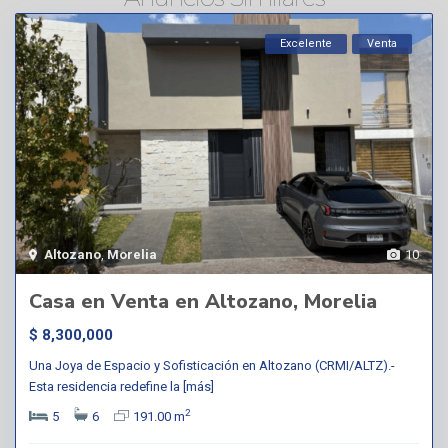
Excelente
Venta
Altozano
,
Morelia
10
Casa en Venta en Altozano, Morelia
$ 8,300,000
Una Joya de Espacio y Sofisticación en Altozano (CRMI/ALTZ).-
Esta residencia redefine la
[más]
2
5
6
191.00 m