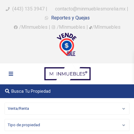
(443) 135 3947
|
contacto@minmueblesmorelia.mx
|
Reportes y Quejas
/MInmuebles
|
/MInmuebles
|
/MInmuebles
Busca Tu Propiedad
Venta/Renta
Tipo de propiedad