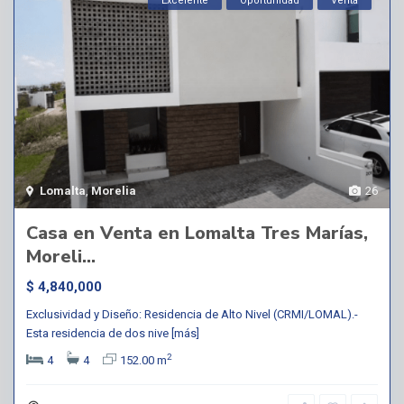
Excelente
Oportunidad
Venta
Lomalta
,
Morelia
26
Casa en Venta en Lomalta Tres Marías,
Moreli...
$ 4,840,000
Exclusividad y Diseño: Residencia de Alto Nivel (CRMI/LOMAL).-
Esta residencia de dos nive
[más]
2
4
4
152.00 m