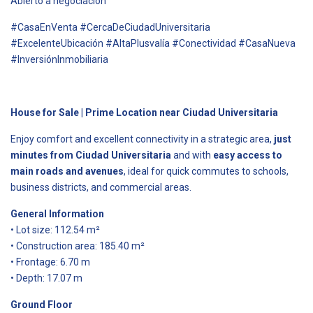
Abierto a negociación
#CasaEnVenta #CercaDeCiudadUniversitaria
#ExcelenteUbicación #AltaPlusvalía #Conectividad #CasaNueva
#InversiónInmobiliaria
House for Sale | Prime Location near Ciudad Universitaria
Enjoy comfort and excellent connectivity in a strategic area,
just
minutes from Ciudad Universitaria
and with
easy access to
main roads and avenues
, ideal for quick commutes to schools,
business districts, and commercial areas.
General Information
• Lot size: 112.54 m²
• Construction area: 185.40 m²
• Frontage: 6.70 m
• Depth: 17.07 m
Ground Floor