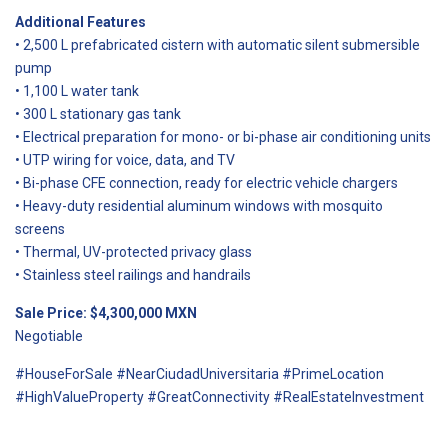
Additional Features
• 2,500 L prefabricated cistern with automatic silent submersible
pump
• 1,100 L water tank
• 300 L stationary gas tank
• Electrical preparation for mono- or bi-phase air conditioning units
• UTP wiring for voice, data, and TV
• Bi-phase CFE connection, ready for electric vehicle chargers
• Heavy-duty residential aluminum windows with mosquito
screens
• Thermal, UV-protected privacy glass
• Stainless steel railings and handrails
Sale Price: $4,300,000 MXN
Negotiable
#HouseForSale #NearCiudadUniversitaria #PrimeLocation
#HighValueProperty #GreatConnectivity #RealEstateInvestment