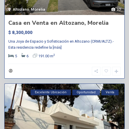
Altozano
,
Morelia
10
Casa en Venta en Altozano, Morelia
$ 8,300,000
Una Joya de Espacio y Sofisticación en Altozano (CRMI/ALTZ).-
Esta residencia redefine la
[más]
2
5
6
191.00 m
Excelente Ubicación
Oportunidad
Venta