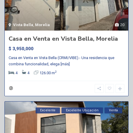
Vista Bella
,
Morelia
20
Casa en Venta en Vista Bella, Morelia
$ 3,950,000
Casa en Venta en Vista Bella (CRMI/VIBE).- Una residencia que
combina funcionalidad, elega
[más]
2
4
4
126.00 m
Excelente
Excelente Ubicación
Venta