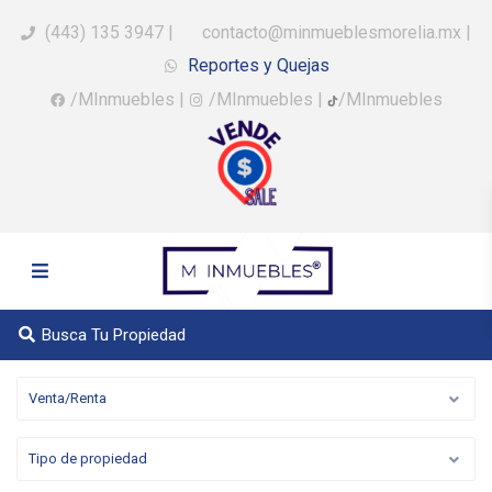
(443) 135 3947
|
contacto@minmueblesmorelia.mx
|
Reportes y Quejas
/MInmuebles
|
/MInmuebles
|
/MInmuebles
Busca Tu Propiedad
Venta/Renta
Tipo de propiedad