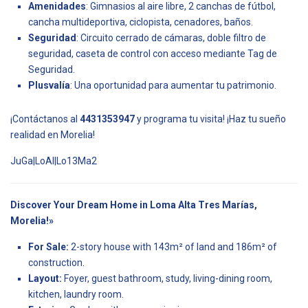
Amenidades
: Gimnasios al aire libre, 2 canchas de fútbol,
cancha multideportiva, ciclopista, cenadores, baños.
Seguridad
: Circuito cerrado de cámaras, doble filtro de
seguridad, caseta de control con acceso mediante Tag de
Seguridad.
Plusvalía
: Una oportunidad para aumentar tu patrimonio.
¡Contáctanos al
4431353947
y programa tu visita! ¡Haz tu sueño
realidad en Morelia!
JuGa|LoAl|Lo13Ma2
Discover Your Dream Home in Loma Alta Tres Marías,
Morelia!»
For Sale:
2-story house with 143m² of land and 186m² of
construction.
Layout:
Foyer, guest bathroom, study, living-dining room,
kitchen, laundry room.