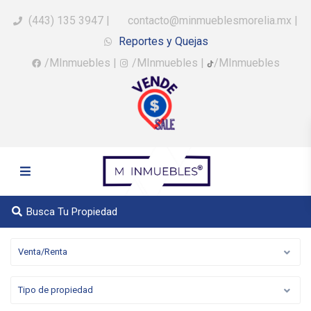
(443) 135 3947
|
contacto@minmueblesmorelia.mx
|
Reportes y Quejas
/MInmuebles
|
/MInmuebles
|
/MInmuebles
Busca Tu Propiedad
Venta/Renta
Tipo de propiedad