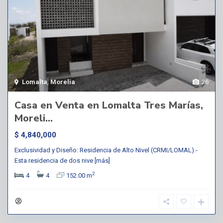
Lomalta
,
Morelia
26
Casa en Venta en Lomalta Tres Marías,
Moreli...
$ 4,840,000
Exclusividad y Diseño: Residencia de Alto Nivel (CRMI/LOMAL).-
Esta residencia de dos nive
[más]
2
4
4
152.00 m