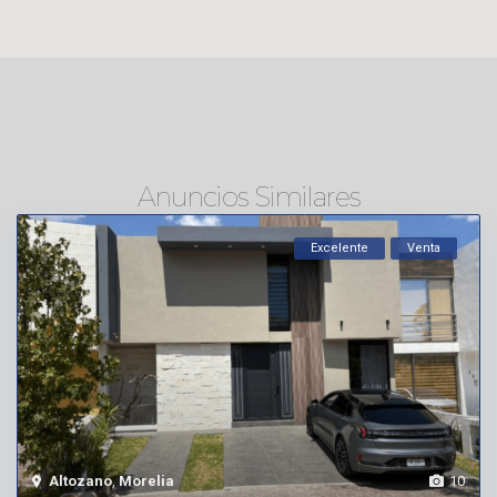
Anuncios Similares
Excelente
Venta
Altozano
,
Morelia
10