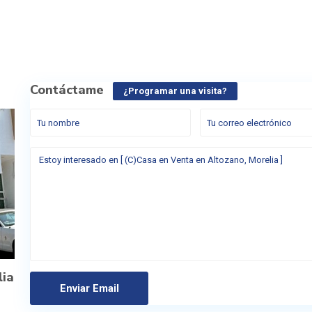
Contáctame
¿Programar una visita?
lia