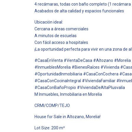
4 recámaras, todas con baño completo (1 recámara 
Acabados de alta calidad y espacios funcionales
Ubicación ideal:
Cercana a áreas comerciales
A minutos de escuelas
Con fácil acceso a hospitales
¡La oportunidad perfecta para vivir en una zona de alt
#CasaEnVenta #VentaDeCasa #Altozano #Morelia
#InmueblesMorelia #BienesRaíces #Vivienda #Ca
#OportunidadInmobiliaria #CasaConCochera #Casa
#CasaConCocinaIntegral #ViviendaFamiliar #Inmue
#CasaConBañoPropio #ViviendaDeAltaPlusvalía
M Inmuebles, Inmobiliaria en Morelia
CRMI/COMP/TEJO
House for Sale in Altozano, Morelia!
Lot Size: 200 m²