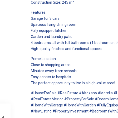
Construction Size: 245 m²
Features:
Garage for 3 cars
Spacious living-dining room
Fully equipped kitchen
Garden and laundry patio
4 bedrooms, all with full bathrooms (1 bedroom on t
High-quality finishes and functional spaces
Prime Location:
Close to shopping areas
Minutes away from schools
Easy access to hospitals
The perfect opportunity to live in a high-value area!
#HouseForSale #RealEstate #Altozano #Morelia #H
#RealEstateMexico #PropertyForSale #DreamHome 
#HomeWithGarage #HomeWithGarden #FullyEquipp
#NewListing #PropertyInvestment #BedroomsWith