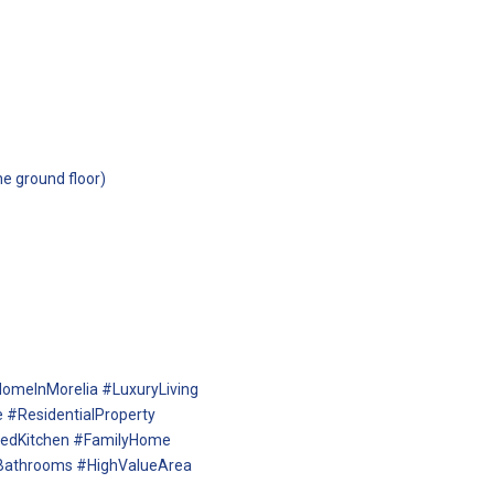
he ground floor)
omeInMorelia #LuxuryLiving
#ResidentialProperty
edKitchen #FamilyHome
Bathrooms #HighValueArea