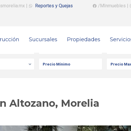
smorelia.mx
|
Reportes y Quejas
/MInmuebles
|
rucción
Sucursales
Propiedades
Servicio
iedad
Ciudad
Colonia
n Altozano, Morelia