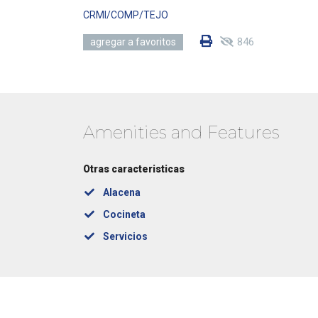
CRMI/COMP/TEJO
846
agregar a favoritos
Amenities and Features
Otras caracteristicas
Alacena
Cocineta
Servicios