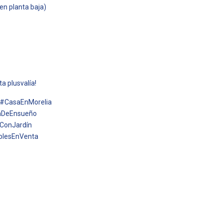
en planta baja)
a plusvalía!
 #CasaEnMorelia
saDeEnsueño
ConJardín
blesEnVenta