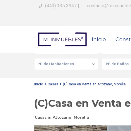
(443) 135 3947
|
contacto@minmueble
Busca Tu Propiedad
Inicio
Const
Venta/Renta
Tipo de prop
N° de Habitaciones
N° de Baños
Inicio
Casas
(C)Casa en Venta en Altozano, Morelia
(C)Casa en Venta e
Casas
in
Altozano
,
Morelia