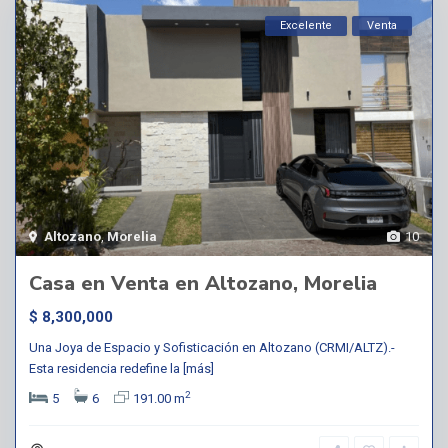
Excelente
Venta
Altozano
,
Morelia
10
Casa en Venta en Altozano, Morelia
$ 8,300,000
Una Joya de Espacio y Sofisticación en Altozano (CRMI/ALTZ).-
Esta residencia redefine la
[más]
2
5
6
191.00 m