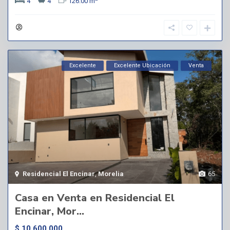
4
4
126.00 m
Excelente
Excelente Ubicación
Venta
Residencial El Encinar
,
Morelia
65
Casa en Venta en Residencial El
Encinar, Mor...
$ 10,600,000