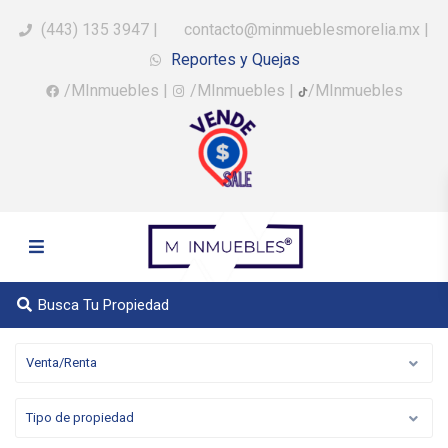
(443) 135 3947
|
contacto@minmueblesmorelia.mx
|
Reportes y Quejas
/MInmuebles
|
/MInmuebles
|
/MInmuebles
Busca Tu Propiedad
Venta/Renta
Tipo de propiedad