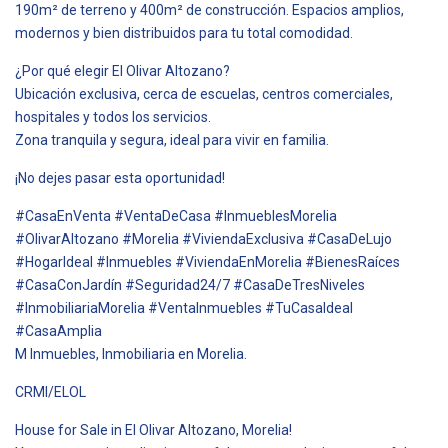
190m² de terreno y 400m² de construcción. Espacios amplios,
modernos y bien distribuidos para tu total comodidad.
¿Por qué elegir El Olivar Altozano?
Ubicación exclusiva, cerca de escuelas, centros comerciales,
hospitales y todos los servicios.
Zona tranquila y segura, ideal para vivir en familia.
¡No dejes pasar esta oportunidad!
#CasaEnVenta #VentaDeCasa #InmueblesMorelia
#OlivarAltozano #Morelia #ViviendaExclusiva #CasaDeLujo
#HogarIdeal #Inmuebles #ViviendaEnMorelia #BienesRaíces
#CasaConJardín #Seguridad24/7 #CasaDeTresNiveles
#InmobiliariaMorelia #VentaInmuebles #TuCasaIdeal
#CasaAmplia
M Inmuebles, Inmobiliaria en Morelia.
CRMI/ELOL
House for Sale in El Olivar Altozano, Morelia!