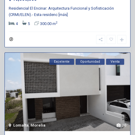
Residencial El Encinar: Arquitectura Funcional y Sofisticación
(CRMI/ELEN).- Esta residenc
[más]
2
4
5
300.00 m
Excelente
Oportunidad
Venta
Lomalta
,
Morelia
26