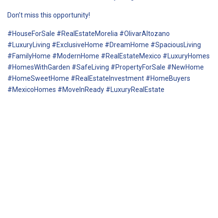
Don’t miss this opportunity!
#HouseForSale #RealEstateMorelia #OlivarAltozano
#LuxuryLiving #ExclusiveHome #DreamHome #SpaciousLiving
#FamilyHome #ModernHome #RealEstateMexico #LuxuryHomes
#HomesWithGarden #SafeLiving #PropertyForSale #NewHome
#HomeSweetHome #RealEstateInvestment #HomeBuyers
#MexicoHomes #MoveInReady #LuxuryRealEstate