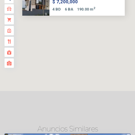
$ 7,200,000
2
4 BD
6 BA
190.00 m
Anuncios Similares