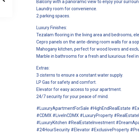
Balcony with a panoramic view to enjoy your surroun
Laundry room for convenience.
2 parking spaces.
Luxury Finishes:
Tezalam flooring in the living area and bedrooms, el
Cepro panels on the ante-dining room walls for a sop
Mahogany kitchen, perfect for wood lovers and exclu
Marble in bathrooms for a fresh and luxurious feel in
Extras:
3 cisterns to ensure a constant water supply.
LP Gas for safety and comfort.
Elevator for easy access to your apartment.
24/7 security for your peace of mind.
#LuxuryApartmentForSale #HighEndRealEstate #Excl
#CDMX #LiveInCDMX #LuxuryProperty #RealEstat
#LuxuryKitchen #RealEstateInvestment #DreamAp
#24HourSecurity #Elevator #ExclusiveProperty #Pr