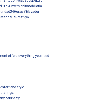
tamentoConAcabadosDeLujo
jo #InversionInmobiliaria
uridad24Horas #Elevador
viendaDePrestigio
rtment offers everything you need
omfort and style.
atherings.
any cabinetry.