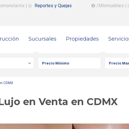
smorelia.mx
|
Reportes y Quejas
/MInmuebles
|
rucción
Sucursales
Propiedades
Servicio
iedad
Ciudad
Colonia
 en CDMX
Lujo en Venta en CDMX