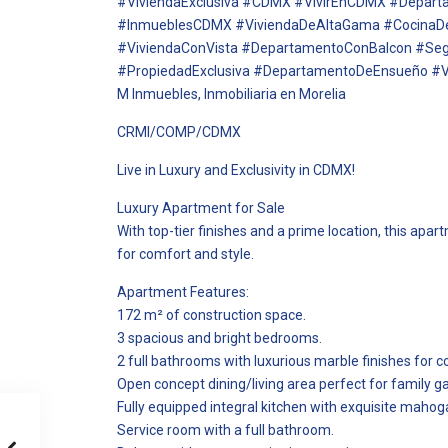
#ViviendaExclusiva #CDMX #VivirEnCDMX #Depar
#InmueblesCDMX #ViviendaDeAltaGama #CocinaDeLu
#ViviendaConVista #DepartamentoConBalcon #Seg
#PropiedadExclusiva #DepartamentoDeEnsueño #Vi
M Inmuebles, Inmobiliaria en Morelia
CRMI/COMP/CDMX
Live in Luxury and Exclusivity in CDMX!
Luxury Apartment for Sale
With top-tier finishes and a prime location, this apa
for comfort and style.
Apartment Features:
172 m² of construction space.
3 spacious and bright bedrooms.
2 full bathrooms with luxurious marble finishes for c
Open concept dining/living area perfect for family g
Fully equipped integral kitchen with exquisite mahog
Service room with a full bathroom.