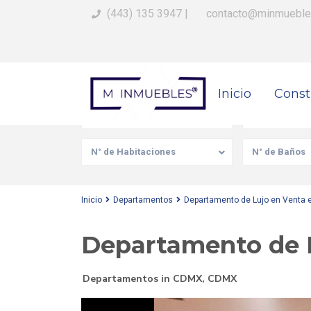
(443) 135 3947
|
contacto@minmueble
Busca Tu Propiedad
Inicio
Const
Venta/Renta
Tipo de prop
N° de Habitaciones
N° de Baños
Inicio
Departamentos
Departamento de Lujo en Venta
Departamento de 
Departamentos
in
CDMX
,
CDMX