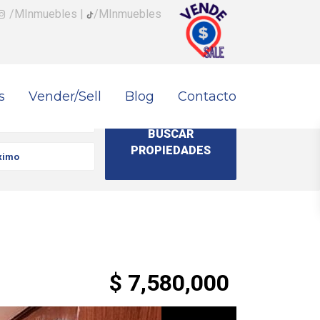
/MInmuebles
|
/MInmuebles
s
Vender/Sell
Blog
Contacto
$ 7,580,000