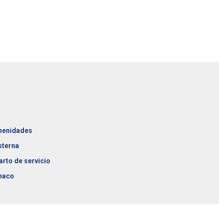
enidades
sterna
arto de servicio
naco