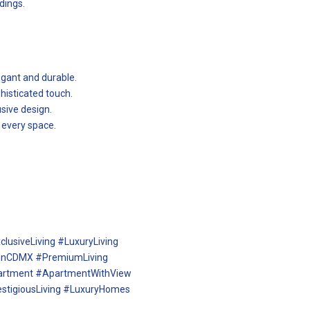
dings.
egant and durable.
histicated touch.
sive design.
 every space.
usiveLiving #LuxuryLiving
eInCDMX #PremiumLiving
artment #ApartmentWithView
estigiousLiving #LuxuryHomes