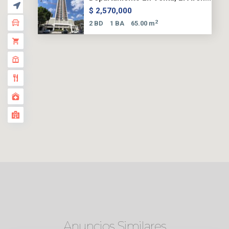
$ 2,570,000
2
2 BD
1 BA
65.00 m
Anuncios Similares