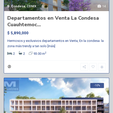
Condesa
,
CDMX
14
Departamentos en Venta La Condesa
Cuauhtemoc...
$ 5,890,000
Hermosos y exclusivos departamentos en Venta, En la condesa la
zona más trendy a tan solo
[más]
2
2
2
93.00 m
-10%