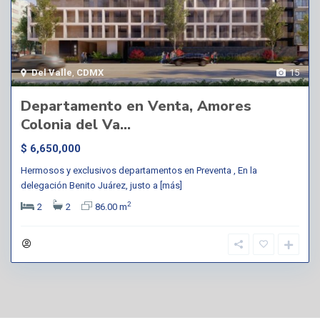
Del Valle
,
CDMX
15
Departamento en Venta, Amores
Colonia del Va...
$ 6,650,000
Hermosos y exclusivos departamentos en Preventa , En la
delegación Benito Juárez, justo a
[más]
2
2
2
86.00 m