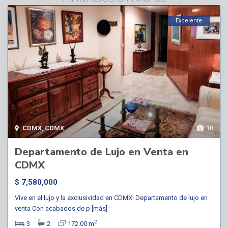
Excelente
CDMX
,
CDMX
18
Departamento de Lujo en Venta en
CDMX
$ 7,580,000
Vive en el lujo y la exclusividad en CDMX! Departamento de lujo en
venta Con acabados de p
[más]
2
3
2
172.00 m