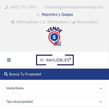
(443) 135 3947
|
contacto@minmueblesmorelia.mx
|
Reportes y Quejas
/MInmuebles
|
/MInmuebles
|
/MInmuebles
Busca Tu Propiedad
Venta/Renta
Tipo de propiedad