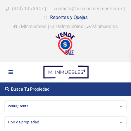
(443) 135 3947
|
contacto@minmueblesmorelia.mx
|
Reportes y Quejas
/MInmuebles
|
/MInmuebles
|
/MInmuebles
Busca Tu Propiedad
Venta/Renta
Tipo de propiedad