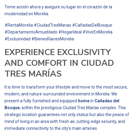
Tome acción ahora y asegure su lugar en el corazón de la
modernidad en Morelia.
#RentaMorelia #CiudadTresMarias #CañadasDelBosque
#DepartamentoAmueblado #HogarIdeal #VivirEnMorelia
#Exclusividad #BienesRaicesMorelia
EXPERIENCE EXCLUSIVITY
AND COMFORT IN CIUDAD
TRES MARÍAS
It is time to transform your lifestyle and move to the most secure,
modern, and nature-surrounded environment in Morelia. We
present a fully furnished and equipped
home
in
Cañadas del
Bosque
, within the prestigious Ciudad Tres Marías complex. This
strategic location guarantees not only status but also the peace of
mind of living in an area with fresh air, cutting-edge security, and
immediate connectivity to the city’s main arteries.