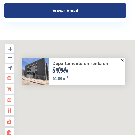
Departamento en renta en
Cañad...
$ 9,000
2
64.00 m