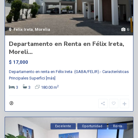
Félix Ireta
,
Morelia
6
Departamento en Renta en Félix Ireta,
Moreli...
$ 17,000
Departamento en renta en Félix Ireta (GABA/FELIR).- Características
Principales Superfici
[más]
2
3
3
180.00 m
Excelente
Oportunidad
Renta