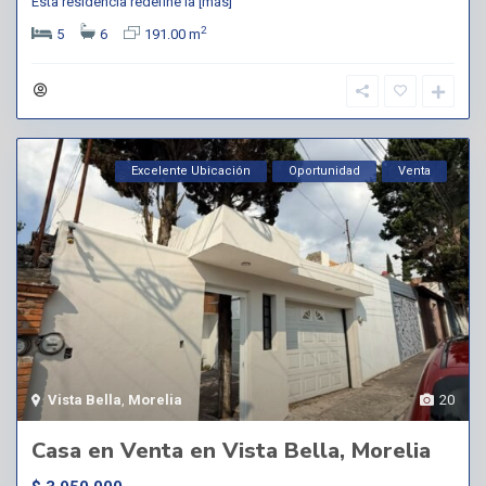
Esta residencia redefine la
[más]
2
5
6
191.00 m
Excelente Ubicación
Oportunidad
Venta
Vista Bella
,
Morelia
20
Casa en Venta en Vista Bella, Morelia