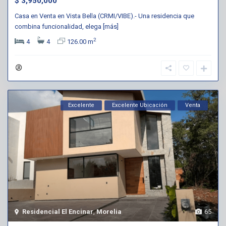
$ 3,950,000
Casa en Venta en Vista Bella (CRMI/VIBE).- Una residencia que
combina funcionalidad, elega
[más]
2
4
4
126.00 m
Excelente
Excelente Ubicación
Venta
Residencial El Encinar
,
Morelia
65