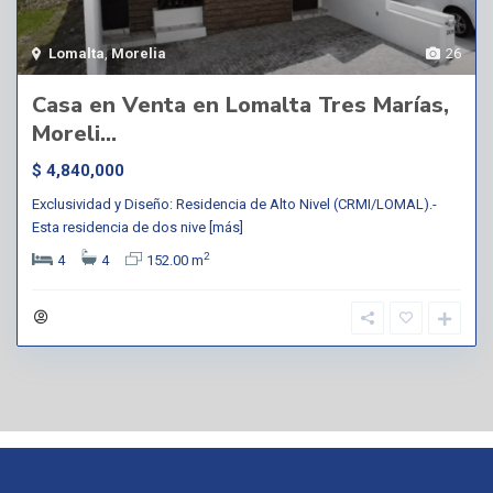
Lomalta
,
Morelia
26
Casa en Venta en Lomalta Tres Marías,
Moreli...
$ 4,840,000
Exclusividad y Diseño: Residencia de Alto Nivel (CRMI/LOMAL).-
Esta residencia de dos nive
[más]
2
4
4
152.00 m