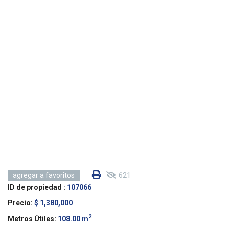
621
agregar a favoritos
ID de propiedad :
107066
Precio:
$ 1,380,000
2
Metros Útiles:
108.00 m