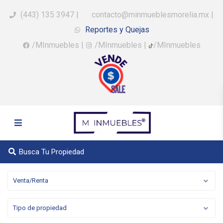
(443) 135 3947
|
contacto@minmueblesmorelia.mx
|
Reportes y Quejas
/MInmuebles
|
/MInmuebles
|
/MInmuebles
Busca Tu Propiedad
Venta/Renta
Tipo de propiedad