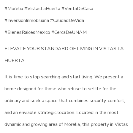
#Morelia #VistasLaHuerta #VentaDeCasa
#InversionInmobiliaria #CalidadDeVida
#BienesRaicesMexico #CercaDeUNAM
ELEVATE YOUR STANDARD OF LIVING IN VISTAS LA
HUERTA
It is time to stop searching and start living. We present a
home designed for those who refuse to settle for the
ordinary and seek a space that combines security, comfort,
and an enviable strategic location. Located in the most
dynamic and growing area of Morelia, this property in Vistas