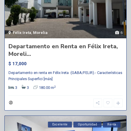
Félix Ireta
,
Morelia
6
Departamento en Renta en Félix Ireta,
Moreli...
$ 17,000
Departamento en renta en Félix Ireta (GABA/FELIR).- Características
Principales Superfici
[más]
2
3
3
180.00 m
Excelente
Oportunidad
Renta