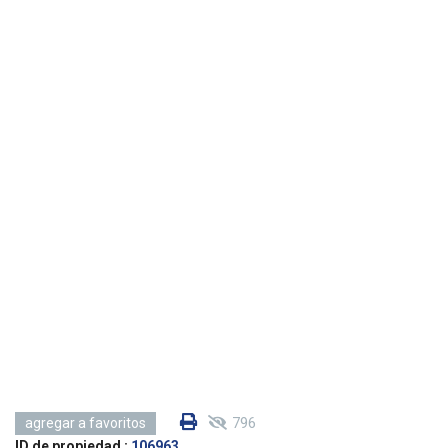
796
agregar a favoritos
ID de propiedad :
106963