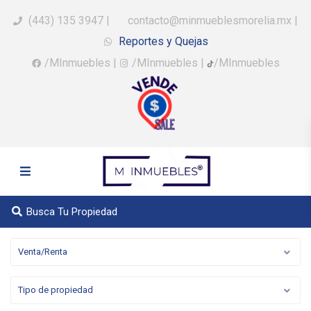
(443) 135 3947
|
contacto@minmueblesmorelia.mx
|
Reportes y Quejas
/MInmuebles
|
/MInmuebles
|
/MInmuebles
Busca Tu Propiedad
Venta/Renta
Tipo de propiedad