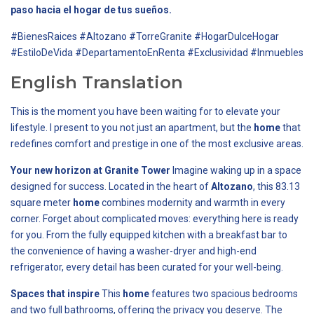
paso hacia el hogar de tus sueños.
#BienesRaices #Altozano #TorreGranite #HogarDulceHogar
#EstiloDeVida #DepartamentoEnRenta #Exclusividad #Inmuebles
English Translation
This is the moment you have been waiting for to elevate your
lifestyle. I present to you not just an apartment, but the
home
that
redefines comfort and prestige in one of the most exclusive areas.
Your new horizon at Granite Tower
Imagine waking up in a space
designed for success. Located in the heart of
Altozano
, this 83.13
square meter
home
combines modernity and warmth in every
corner. Forget about complicated moves: everything here is ready
for you. From the fully equipped kitchen with a breakfast bar to
the convenience of having a washer-dryer and high-end
refrigerator, every detail has been curated for your well-being.
Spaces that inspire
This
home
features two spacious bedrooms
and two full bathrooms, offering the privacy you deserve. The