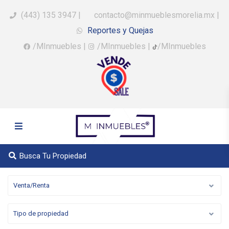
(443) 135 3947
|
contacto@minmueblesmorelia.mx
|
Reportes y Quejas
/MInmuebles
|
/MInmuebles
|
/MInmuebles
Busca Tu Propiedad
Venta/Renta
Tipo de propiedad