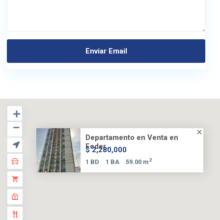
Departamento en Venta en
Feder...
$ 2,280,000
2
1 BD
1 BA
59.00 m