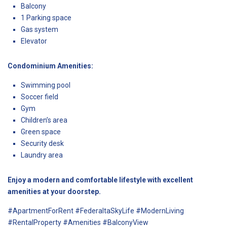
Balcony
1 Parking space
Gas system
Elevator
Condominium Amenities:
Swimming pool
Soccer field
Gym
Children’s area
Green space
Security desk
Laundry area
Enjoy a modern and comfortable lifestyle with excellent
amenities at your doorstep.
#ApartmentForRent #FederaltaSkyLife #ModernLiving
#RentalProperty #Amenities #BalconyView