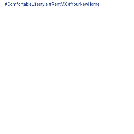
#ComfortableLifestyle #RentMX #YourNewHome