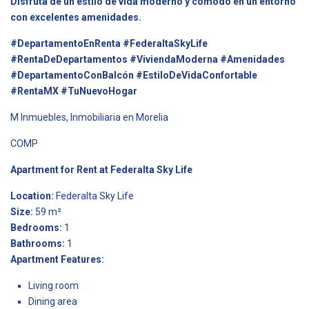
Disfruta de un estilo de vida moderno y cómodo en un entorno
con excelentes amenidades.
#DepartamentoEnRenta #FederaltaSkyLife
#RentaDeDepartamentos #ViviendaModerna #Amenidades
#DepartamentoConBalcón #EstiloDeVidaConfortable
#RentaMX #TuNuevoHogar
M Inmuebles, Inmobiliaria en Morelia
COMP
Apartment for Rent at Federalta Sky Life
Location:
Federalta Sky Life
Size:
59 m²
Bedrooms:
1
Bathrooms:
1
Apartment Features:
Living room
Dining area