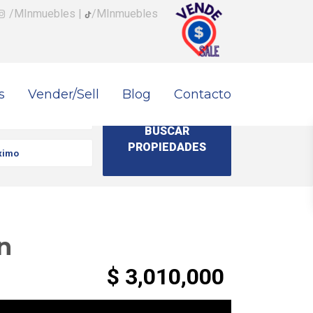
/MInmuebles
|
/MInmuebles
s
Vender/Sell
Blog
Contacto
n
$ 3,010,000