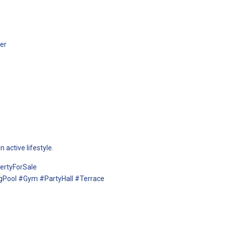
er
 active lifestyle.
rtyForSale
Pool #Gym #PartyHall #Terrace