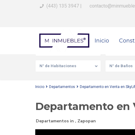
(443) 135 3947
|
contacto@minmueble
Busca Tu Propiedad
Inicio
Const
Venta/Renta
Tipo de prop
N° de Habitaciones
N° de Baños
Inicio
Departamentos
Departamento en Venta en SkyLi
Departamento en V
Departamentos
in ,
Zapopan