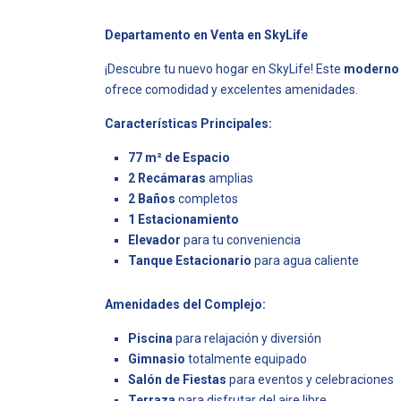
Departamento en Venta en SkyLife
¡Descubre tu nuevo hogar en SkyLife! Este
moderno 
ofrece comodidad y excelentes amenidades.
Características Principales:
77 m² de Espacio
2 Recámaras
amplias
2 Baños
completos
1 Estacionamiento
Elevador
para tu conveniencia
Tanque Estacionario
para agua caliente
Amenidades del Complejo:
Piscina
para relajación y diversión
Gimnasio
totalmente equipado
Salón de Fiestas
para eventos y celebraciones
Terraza
para disfrutar del aire libre