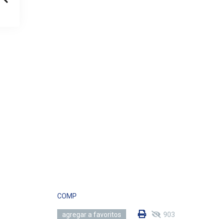
COMP
903
agregar a favoritos