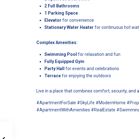
2 Full Bathrooms
1 Parking Space
Elevator
for convenience
Stationary Water Heater
for continuous hot wat
Complex Amenities:
Swimming Pool
for relaxation and fun
Fully Equipped Gym
Party Hall
for events and celebrations
Terrace
for enjoying the outdoors
Live in a place that combines comfort, security, and an
#ApartmentForSale #SkyLife #ModernHome #Prope
#ApartmentWithAmenities #RealEstate #Swimming