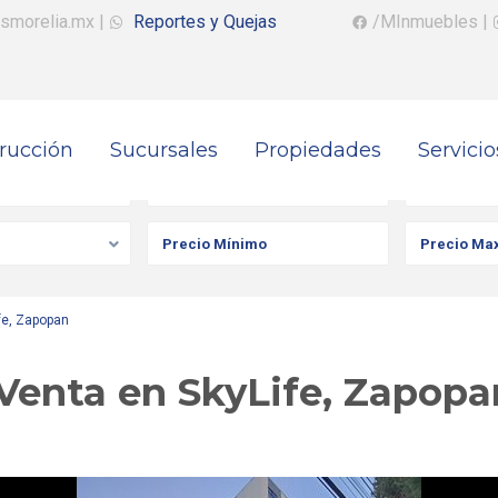
smorelia.mx
|
Reportes y Quejas
/MInmuebles
|
rucción
Sucursales
Propiedades
Servicio
iedad
Ciudad
Colonia
fe, Zapopan
enta en SkyLife, Zapopa