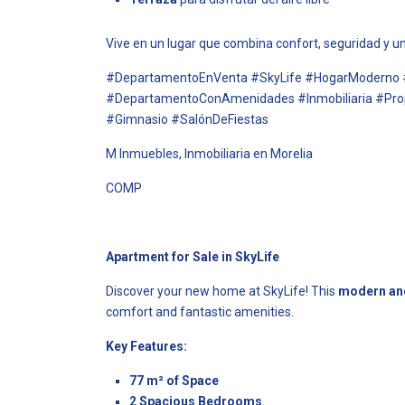
Vive en un lugar que combina confort, seguridad y un 
#DepartamentoEnVenta #SkyLife #HogarModerno 
#DepartamentoConAmenidades #Inmobiliaria #Pro
#Gimnasio #SalónDeFiestas
M Inmuebles, Inmobiliaria en Morelia
COMP
Apartment for Sale in SkyLife
Discover your new home at SkyLife! This
modern an
comfort and fantastic amenities.
Key Features:
77 m² of Space
2 Spacious Bedrooms