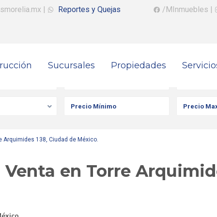
smorelia.mx
|
Reportes y Quejas
/MInmuebles
|
rucción
Sucursales
Propiedades
Servicio
iedad
Ciudad
Colonia
e Arquimides 138, Ciudad de México.
Venta en Torre Arquimide
México