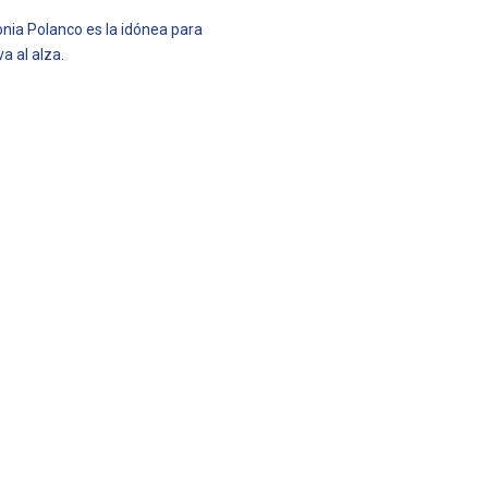
onia Polanco es la idónea para
a al alza.