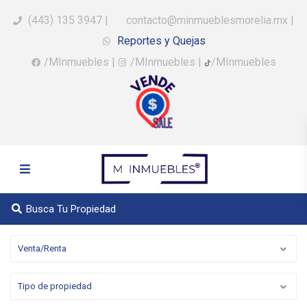
(443) 135 3947
|
contacto@minmueblesmorelia.mx
|
Reportes y Quejas
/MInmuebles
|
/MInmuebles
|
/MInmuebles
Busca Tu Propiedad
Venta/Renta
Tipo de propiedad