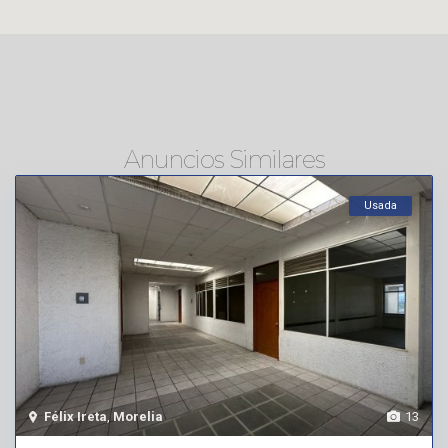
Anuncios Similares
Usada
Félix Ireta
,
Morelia
13