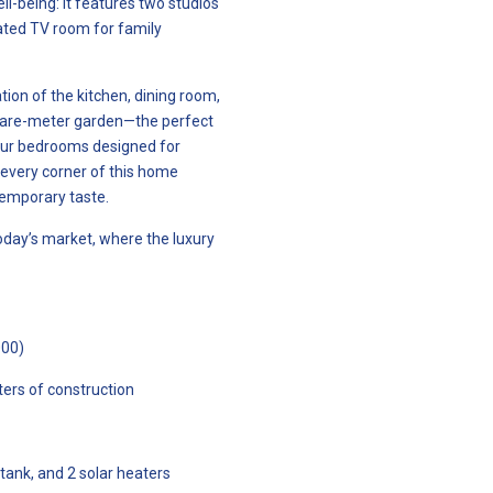
l-being: it features two studios
olated TV room for family
ation of the kitchen, dining room,
uare-meter garden—the perfect
four bedrooms designed for
 every corner of this home
emporary taste.
today’s market, where the luxury
000)
ers of construction
tank, and 2 solar heaters