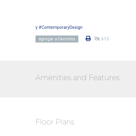
y #ContemporaryDesign
613
agregar a favoritos
Amenities and Features
Floor Plans