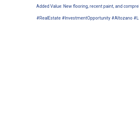
Added Value: New flooring, recent paint, and comp
#RealEstate #InvestmentOpportunity #Altozano #