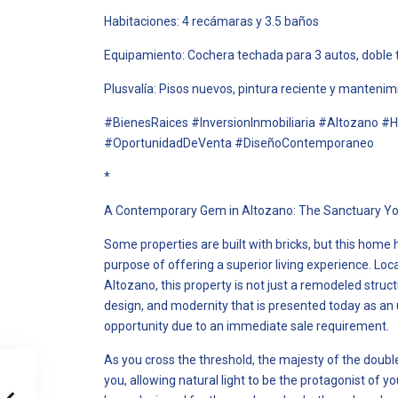
Habitaciones: 4 recámaras y 3.5 baños
Equipamiento: Cochera techada para 3 autos, doble t
Plusvalía: Pisos nuevos, pintura reciente y mantenim
#BienesRaices #InversionInmobiliaria #Altozano #
#OportunidadDeVenta #DiseñoContemporaneo
*
A Contemporary Gem in Altozano: The Sanctuary Yo
Some properties are built with bricks, but this hom
purpose of offering a superior living experience. Loc
Altozano, this property is not just a remodeled struct
design, and modernity that is presented today as a
opportunity due to an immediate sale requirement.
As you cross the threshold, the majesty of the doub
you, allowing natural light to be the protagonist of 