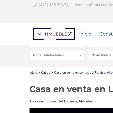
(443) 135 3947
|
contacto@minmueble
Busca Tu Propiedad
Inicio
Const
Venta/Renta
Tipo de prop
N° de Habitaciones
N° de Baños
Inicio
Casas
Casa en venta en Lomas del Paraíso, Alto
Casa en venta en L
Casas
in
Lomas del Paraíso
,
Morelia