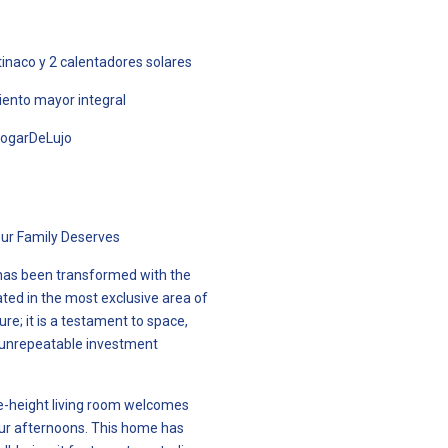
inaco y 2 calentadores solares
iento mayor integral
HogarDeLujo
ur Family Deserves
e has been transformed with the
ated in the most exclusive area of
ure; it is a testament to space,
n unrepeatable investment
le-height living room welcomes
your afternoons. This home has