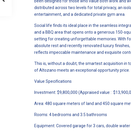
been designed for those who value both work and wel
distributed across two levels for total privacy, an is
entertainment, and a dedicated private gym area.
Social life finds its ideal place in the seamless integr
and a BBQ area that opens onto a generous 150-sq
setting for creating unforgettable memories. With 
absolute rest and recently renovated luxury finishes,
reflects impeccable maintenance and exquisite cont
This is, without a doubt, the smartest acquisition in 
of Altozano meets an exceptional opportunity price.
Value Specifications
Investment: $9,800,000 (Appraised value: : $13,900,
Area: 480 square meters of land and 450 square met
Rooms: 4 bedrooms and 3.5 bathrooms
Equipment: Covered garage for 3 cars, double water 