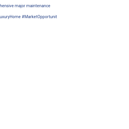
rehensive major maintenance
LuxuryHome #MarketOpportunit