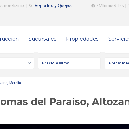
smorelia.mx
|
Reportes y Quejas
/MInmuebles
|
rucción
Sucursales
Propiedades
Servicio
iedad
Ciudad
Colonia
zano, Morelia
omas del Paraíso, Altozan