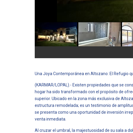
Una Joya Contemporánea en Altozano: El Refugio q
(KARMAR/LOPAL).- Existen propiedades que se constr
hogar ha sido transformado con el propósito de ofre
superior. Ubicado en la zona más exclusiva de Altoz
estructura remodelada; es un testimonio de amplitu
se presenta como una oportunidad de inversión irrep
venta inmediata.
Al cruzar el umbral, la majestuosidad de su sala a dob