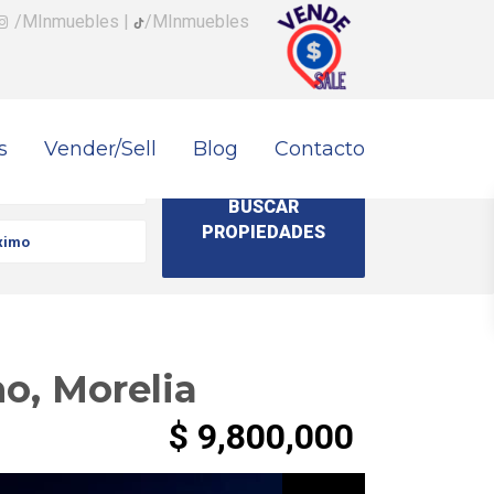
/MInmuebles
|
/MInmuebles
s
Vender/Sell
Blog
Contacto
o, Morelia
$ 9,800,000