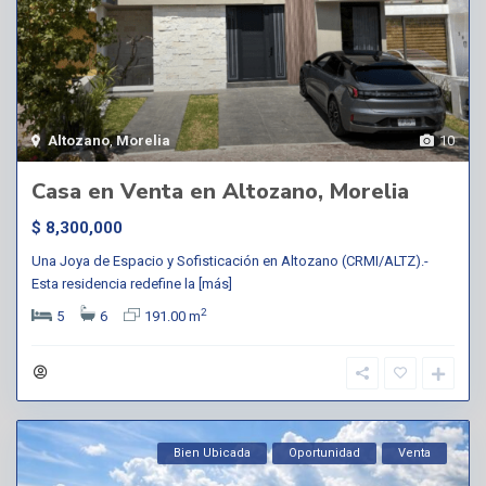
Altozano
,
Morelia
10
Casa en Venta en Altozano, Morelia
$ 8,300,000
Una Joya de Espacio y Sofisticación en Altozano (CRMI/ALTZ).-
Esta residencia redefine la
[más]
2
5
6
191.00 m
Bien Ubicada
Oportunidad
Venta