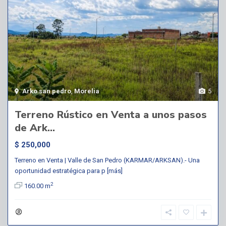
Arko san pedro
,
Morelia
5
Terreno Rústico en Venta a unos pasos
de Ark...
$ 250,000
Terreno en Venta | Valle de San Pedro (KARMAR/ARKSAN).- Una
oportunidad estratégica para p
[más]
2
160.00 m