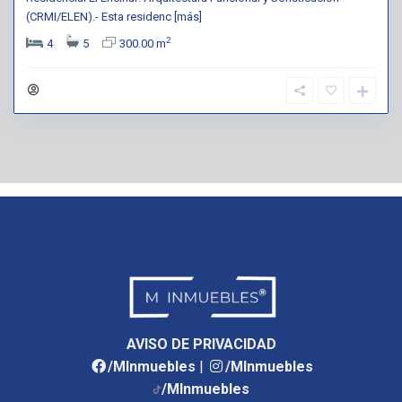
(CRMI/ELEN).- Esta residenc
[más]
2
4
5
300.00 m
AVISO DE PRIVACIDAD
/MInmuebles
|
/MInmuebles
/MInmuebles