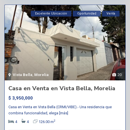
Excelente Ubicación
Oportunidad
Venta
Vista Bella
,
Morelia
20
Casa en Venta en Vista Bella, Morelia
$ 3,950,000
Casa en Venta en Vista Bella (CRMI/VIBE).- Una residencia que
combina funcionalidad, elega
[más]
2
4
4
126.00 m