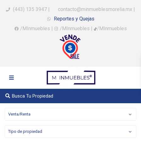
(443) 135 3947
|
contacto@minmueblesmorelia.mx
|
Reportes y Quejas
/MInmuebles
|
/MInmuebles
|
/MInmuebles
Busca Tu Propiedad
Venta/Renta
Tipo de propiedad