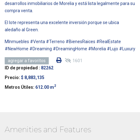
desarrollos inmobiliarios de Morelia y está lista legalmente para su
compra venta.
El lote representa una excelente inversión porque se ubica
aledaño al Green.
MInmuebles #Venta #Terreno #BienesRaices #RealEstate
#NewHome #Dreaming #DreamingHome #Morelia #Lujo #Luxury
1601
agregar a favoritos
ID de propiedad :
82262
Precio:
$ 8,883,135
2
Metros Útiles:
612.00 m
Amenities and Features