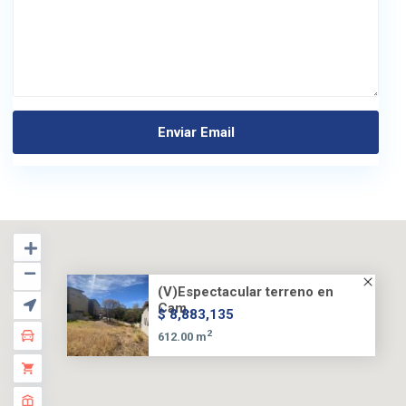
(V)Espectacular terreno en
Cam...
$ 8,883,135
2
612.00 m