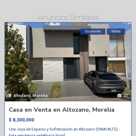
Anuncios Similares
Excelente
Venta
Altozano
,
Morelia
10
Casa en Venta en Altozano, Morelia
$ 8,300,000
Una Joya de Espacio y Sofisticación en Altozano (CRMI/ALTZ).-
Esta residencia redefine la
[más]