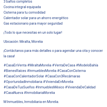
3 baños completos
Cocina integral equipada
Cisterna para tu comodidad
Calentador solar para un ahorro energético
Gas estacionario para mayor seguridad
¡Todo lo que necesitas en un solo lugar!
Ubicación: Miralta, Morelia
¡Contáctanos para más detalles o para agendar una cita y conocer
la casa!
#CasaEnVenta #MiraltaMorelia #VentaDeCasa #ModeloBahía
#BienesRaíces #InmueblesMorelia #CasaConCisterna
#CasaConCalentadorSolar #CasaCon3Recámaras
#OportunidadInmobiliaria #ViviendaEnMorelia
#CasaDeTusSueños #InmueblesMéxico #ViviendaDeCalidad
#CasaNueva #InmobiliariaMorelia
M Inmuebles, Inmobiliaria en Morelia.