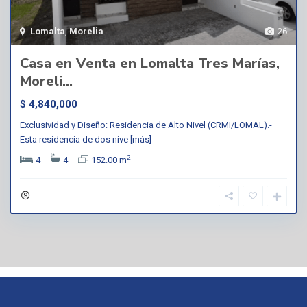
Lomalta
,
Morelia
26
Casa en Venta en Lomalta Tres Marías,
Moreli...
$ 4,840,000
Exclusividad y Diseño: Residencia de Alto Nivel (CRMI/LOMAL).-
Esta residencia de dos nive
[más]
2
4
4
152.00 m