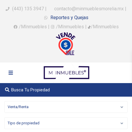
(443) 135 3947
|
contacto@minmueblesmorelia.mx
|
Reportes y Quejas
/MInmuebles
|
/MInmuebles
|
/MInmuebles
Busca Tu Propiedad
Venta/Renta
Tipo de propiedad