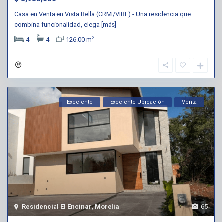
Casa en Venta en Vista Bella (CRMI/VIBE).- Una residencia que
combina funcionalidad, elega
[más]
2
4
4
126.00 m
Excelente
Excelente Ubicación
Venta
Residencial El Encinar
,
Morelia
65