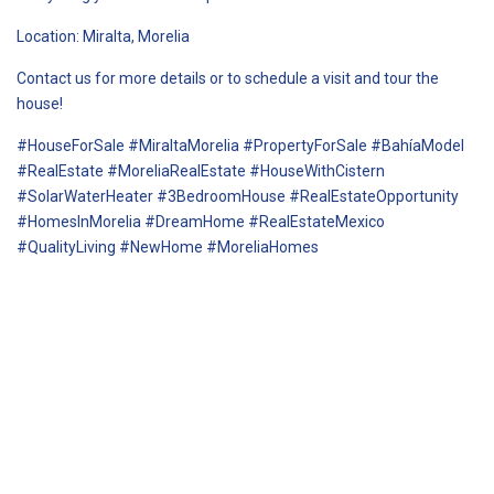
Location: Miralta, Morelia
Contact us for more details or to schedule a visit and tour the
house!
#HouseForSale #MiraltaMorelia #PropertyForSale #BahíaModel
#RealEstate #MoreliaRealEstate #HouseWithCistern
#SolarWaterHeater #3BedroomHouse #RealEstateOpportunity
#HomesInMorelia #DreamHome #RealEstateMexico
#QualityLiving #NewHome #MoreliaHomes