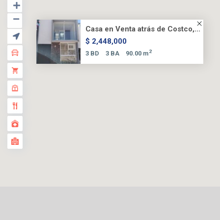
Casa en Venta atrás de Costco,...
$ 2,448,000
2
3 BD
3 BA
90.00 m