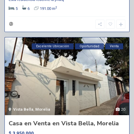
2
5
6
191.00 m
Excelente Ubicación
Oportunidad
Venta
Vista Bella
,
Morelia
20
Casa en Venta en Vista Bella, Morelia
$ 3,950,000