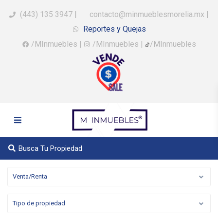
(443) 135 3947
|
contacto@minmueblesmorelia.mx
|
Reportes y Quejas
/MInmuebles
|
/MInmuebles
|
/MInmuebles
Busca Tu Propiedad
Venta/Renta
Tipo de propiedad