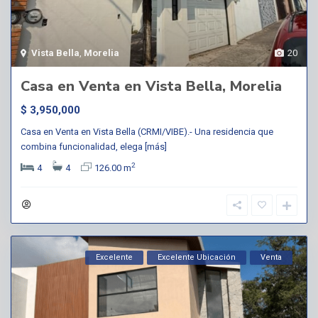
Vista Bella
,
Morelia
20
Casa en Venta en Vista Bella, Morelia
$ 3,950,000
Casa en Venta en Vista Bella (CRMI/VIBE).- Una residencia que
combina funcionalidad, elega
[más]
2
4
4
126.00 m
Excelente
Excelente Ubicación
Venta