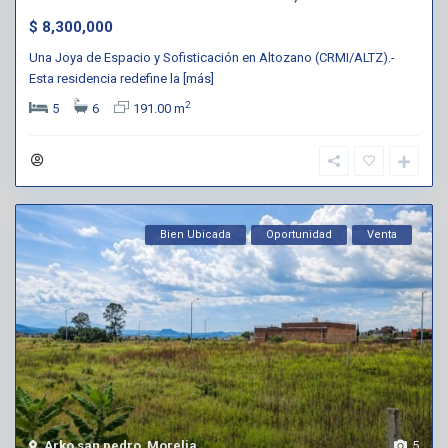
$ 8,300,000
Una Joya de Espacio y Sofisticación en Altozano (CRMI/ALTZ).-
Esta residencia redefine la
[más]
2
5
6
191.00 m
Bien Ubicada
Oportunidad
Venta
Arko san pedro
,
Morelia
5