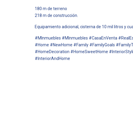
180 m de terreno
218 m de construcción.
Equipamiento adicional, cisterna de 10 mil litros y c
#MInmuebles #MInmuebles #CasaEnVenta #RealEs
#Home #NewHome #Family #FamilyGoals #Family
#HomeDecoration #HomeSweetHome #InteriorStylin
#InteriorAndHome