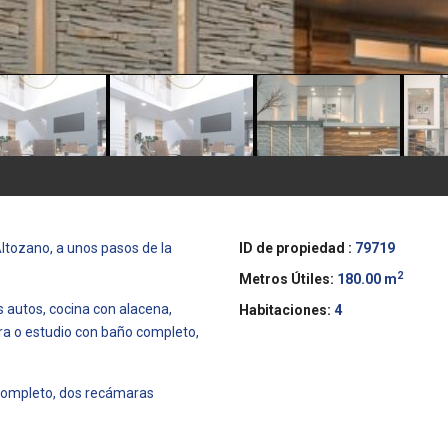
tozano, a unos pasos de la
ID de propiedad :
79719
2
Metros Útiles:
180.00 m
s autos, cocina con alacena,
Habitaciones:
4
ra o estudio con baño completo,
 completo, dos recámaras