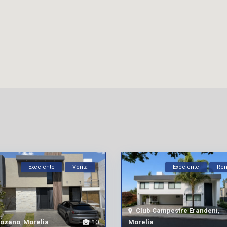
Excelente
Venta
Excelente
Ren
Club Campestre Erandeni
,
tozano
,
Morelia
10
Morelia