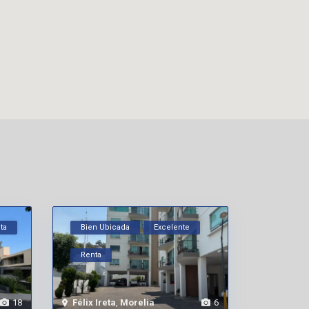
ta
Bien Ubicada
Excelente
Renta
18
Félix Ireta
,
Morelia
6