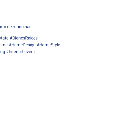
uarto de máquinas.
tate #BienesRaices
Time #HomeDesign #HomeStyle
g #InteriorLovers