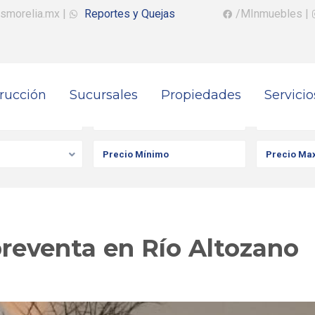
smorelia.mx
|
Reportes y Quejas
/MInmuebles
|
rucción
Sucursales
Propiedades
Servicio
iedad
Ciudad
Colonia
reventa en Río Altozano