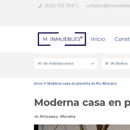
(443) 135 3947
|
contacto@minmueble
Busca Tu Propiedad
Inicio
Const
Venta/Renta
Tipo de prop
N° de Habitaciones
N° de Baños
Inicio
Moderna casa en preventa en Río Altozano
Moderna casa en p
in
Altozano
,
Morelia