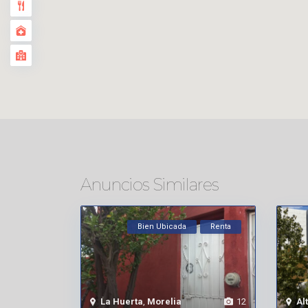
Anuncios Similares
Bien Ubicada
Renta
La Huerta
,
Morelia
12
Al