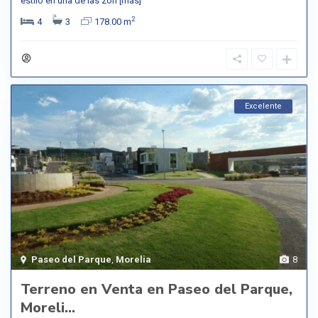
estilo en una de las zon
[más]
2
4
3
178.00 m
Excelente
Paseo del Parque
,
Morelia
8
Terreno en Venta en Paseo del Parque,
Moreli...