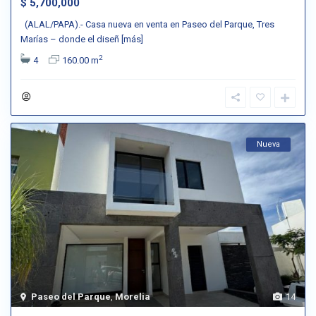
$ 5,700,000
(ALAL/PAPA).- Casa nueva en venta en Paseo del Parque, Tres
Marías – donde el diseñ
[más]
2
4
160.00 m
Nueva
Paseo del Parque
,
Morelia
14