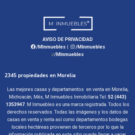
AVISO DE PRIVACIDAD
/MInmuebles
|
/MInmuebles
/MInmuebles
2345 propiedades en Morelia
Las mejores casas y departamentos en venta en Morelia,
Michoacán, Méx, M Inmuebles Inmobiliaria Tel.
52 (443)
1353947
. M Inmuebles es una marca registrada. Todos los
derechos reservados. Todas las imágenes y los datos de
casas en venta y renta así como departamentos bodegas
locales hectáreas provienen de terceros por lo que la
información publicada en este sitio puede llegar a variar.