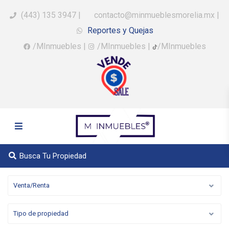
(443) 135 3947
|
contacto@minmueblesmorelia.mx
|
Reportes y Quejas
/MInmuebles
|
/MInmuebles
|
/MInmuebles
Busca Tu Propiedad
Venta/Renta
Tipo de propiedad