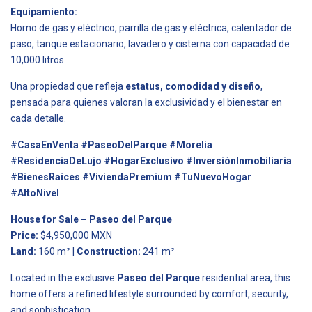
Equipamiento:
Horno de gas y eléctrico, parrilla de gas y eléctrica, calentador de
paso, tanque estacionario, lavadero y cisterna con capacidad de
10,000 litros.
Una propiedad que refleja
estatus, comodidad y diseño
,
pensada para quienes valoran la exclusividad y el bienestar en
cada detalle.
#CasaEnVenta #PaseoDelParque #Morelia
#ResidenciaDeLujo #HogarExclusivo #InversiónInmobiliaria
#BienesRaíces #ViviendaPremium #TuNuevoHogar
#AltoNivel
House for Sale – Paseo del Parque
Price:
$4,950,000 MXN
Land:
160 m² |
Construction:
241 m²
Located in the exclusive
Paseo del Parque
residential area, this
home offers a refined lifestyle surrounded by comfort, security,
and sophistication.