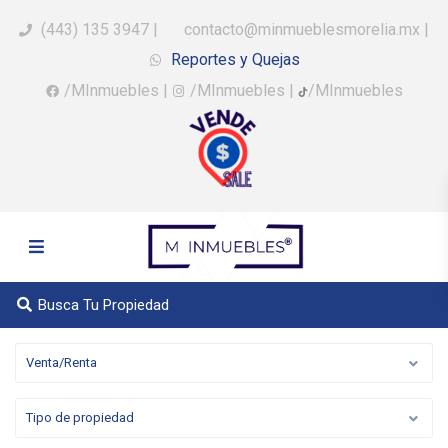
(443) 135 3947
|
contacto@minmueblesmorelia.mx
|
Reportes y Quejas
/MInmuebles
|
/MInmuebles
|
/MInmuebles
Busca Tu Propiedad
Venta/Renta
Tipo de propiedad