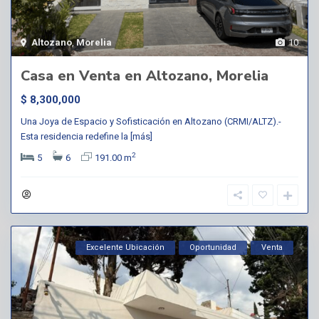
Altozano
,
Morelia
10
Casa en Venta en Altozano, Morelia
$ 8,300,000
Una Joya de Espacio y Sofisticación en Altozano (CRMI/ALTZ).-
Esta residencia redefine la
[más]
2
5
6
191.00 m
Excelente Ubicación
Oportunidad
Venta