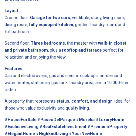
Layout:
Ground floor:
Garage for two cars
, vestibule, study, living room,
dining room,
fully equipped kitchen
, garden, laundry room, and
full bathroom.
Second floor:
Three bedrooms
, the master with
walk-in closet
and private bathroom
, plus a
rooftop and terrace
perfect for
relaxation and enjoying the view.
Features:
Gas and electric ovens, gas and electric cooktops, on-demand
water heater, stationary gas tank, laundry area, and a 10,000-liter
cistern.
A property that represents
status, comfort, and design
, ideal for
those who value exclusivity and quality living.
#HouseForSale #PaseoDelParque #Morelia #LuxuryHome
#ExclusiveLiving #RealEstateInvestment #PremiumProperty
#ElegantHome #HighEndLiving #YourNewHome