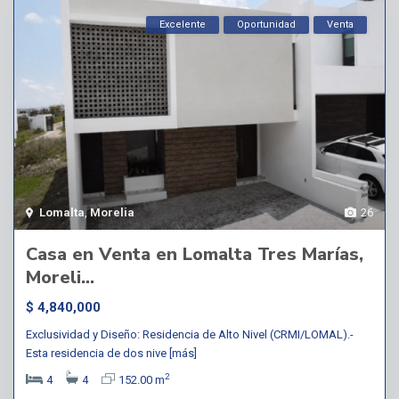
Excelente
Oportunidad
Venta
Lomalta
,
Morelia
26
Casa en Venta en Lomalta Tres Marías,
Moreli...
$ 4,840,000
Exclusividad y Diseño: Residencia de Alto Nivel (CRMI/LOMAL).-
Esta residencia de dos nive
[más]
2
4
4
152.00 m