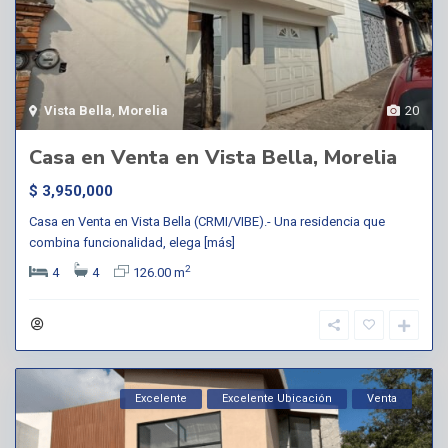
Vista Bella
,
Morelia
20
Casa en Venta en Vista Bella, Morelia
$ 3,950,000
Casa en Venta en Vista Bella (CRMI/VIBE).- Una residencia que
combina funcionalidad, elega
[más]
2
4
4
126.00 m
Excelente
Excelente Ubicación
Venta