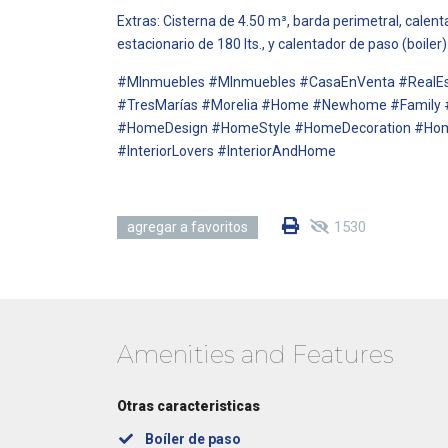
Extras: Cisterna de 4.50 m³, barda perimetral, calent
estacionario de 180 lts., y calentador de paso (boiler)
#MInmuebles #MInmuebles #CasaEnVenta #RealEs
#TresMarías #Morelia #Home #Newhome #Family #
#HomeDesign #HomeStyle #HomeDecoration #Home
#InteriorLovers #InteriorAndHome
1530
agregar a favoritos
Amenities and Features
Otras caracteristicas
Boíler de paso