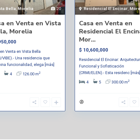
sta Bella
,
Morelia
20
Residencial El Encinar
,
More
a en Venta en Vista
Casa en Venta en
la, Morelia
Residencial El Encin
Mor...
950,000
$ 10,600,000
en Venta en Vista Bella
/VIBE).- Una residencia que
Residencial El Encinar: Arquitectu
na funcionalidad, elega
[más]
Funcional y Sofisticación
(CRMI/ELEN).- Esta residenc
[más
2
4
126.00 m
2
4
5
300.00 m