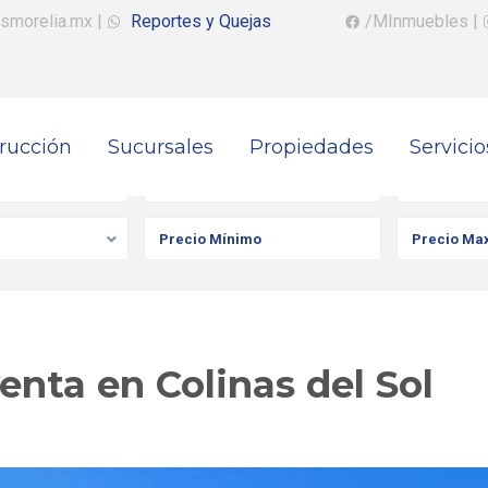
smorelia.mx
|
Reportes y Quejas
/MInmuebles
|
rucción
Sucursales
Propiedades
Servicio
iedad
Ciudad
Colonia
nta en Colinas del Sol