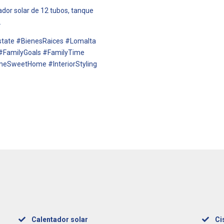
ador solar de 12 tubos, tanque
.
tate #BienesRaices #Lomalta
FamilyGoals #FamilyTime
SweetHome #InteriorStyling
Calentador solar
Ci