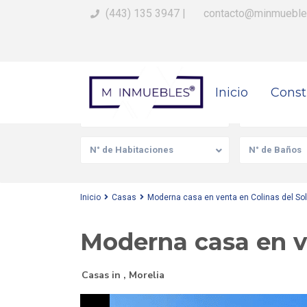
(443) 135 3947
|
contacto@minmueble
Busca Tu Propiedad
Inicio
Const
Venta/Renta
Tipo de prop
N° de Habitaciones
N° de Baños
Inicio
Casas
Moderna casa en venta en Colinas del Sol
Moderna casa en ve
Casas
in ,
Morelia