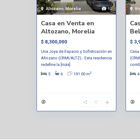
Altozano
,
Morelia
10
Vi
Casa en Venta en
Cas
Altozano, Morelia
Bel
$ 8,300,000
$ 3,
Una Joya de Espacio y Sofisticación en
Casa 
Altozano (CRMI/ALTZ).- Esta residencia
(CRMI
redefine la
[más]
combi
2
5
6
191.00 m
4