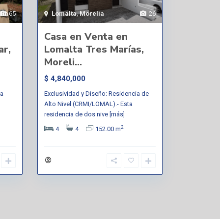
lia
65
Lomalta
,
Morelia
26
Casa en Venta en
ar,
Lomalta Tres Marías,
Moreli...
$ 4,840,000
ra
Exclusividad y Diseño: Residencia de
Alto Nivel (CRMI/LOMAL).- Esta
]
residencia de dos nive
[más]
2
4
4
152.00 m