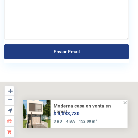
Moderna casa en venta en
Lomal...
$ 4,033,730
2
3 BD
4 BA
152.00 m