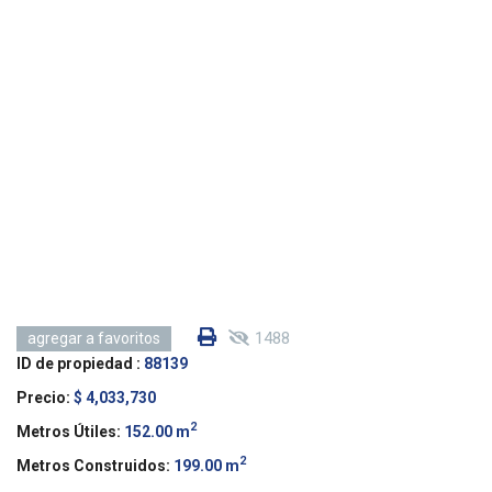
1488
agregar a favoritos
ID de propiedad :
88139
Precio:
$ 4,033,730
2
Metros Útiles:
152.00 m
2
Metros Construidos:
199.00 m