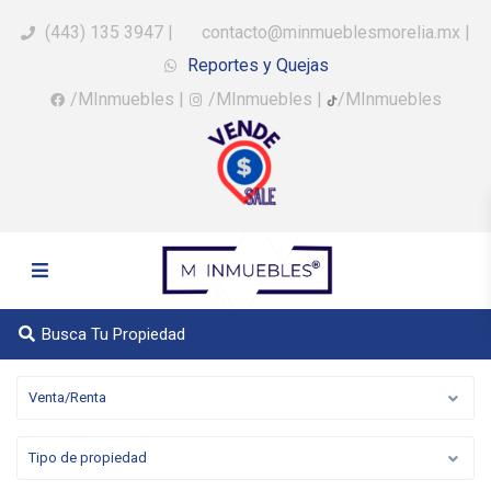
(443) 135 3947
|
contacto@minmueblesmorelia.mx
|
Reportes y Quejas
/MInmuebles
|
/MInmuebles
|
/MInmuebles
Busca Tu Propiedad
Venta/Renta
Tipo de propiedad