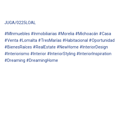
JUGA/0225LOAL
#MInmuebles #Inmobiliarias #Morelia #Michoacán #Casa
#Venta #Lomalta #TresMarías #Habitacional #Oportunidad
#BienesRaíces #RealEstate #NewHome #InteriorDesign
#Interiorismo #Interior #InteriorStyling #InteriorInspiration
#Dreaming #DreamingHome