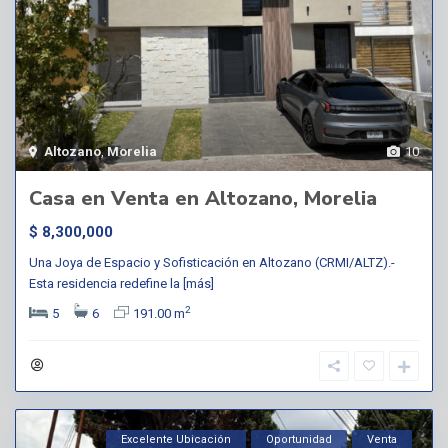
Altozano
,
Morelia
10
Casa en Venta en Altozano, Morelia
$ 8,300,000
Una Joya de Espacio y Sofisticación en Altozano (CRMI/ALTZ).-
Esta residencia redefine la
[más]
2
5
6
191.00 m
Excelente Ubicación
Oportunidad
Venta