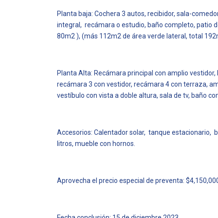
Planta baja: Cochera 3 autos, recibidor, sala-comedor
integral, recámara o estudio, baño completo, patio d
80m2 ), (más 112m2 de área verde lateral, total 192
Planta Alta: Recámara principal con amplio vestidor,
recámara 3 con vestidor, recámara 4 con terraza, am
vestíbulo con vista a doble altura, sala de tv, baño c
Accesorios: Calentador solar, tanque estacionario, b
litros, mueble con hornos.
Aprovecha el precio especial de preventa: $4,150,00
Fecha conclusión: 15 de diciembre 2023.