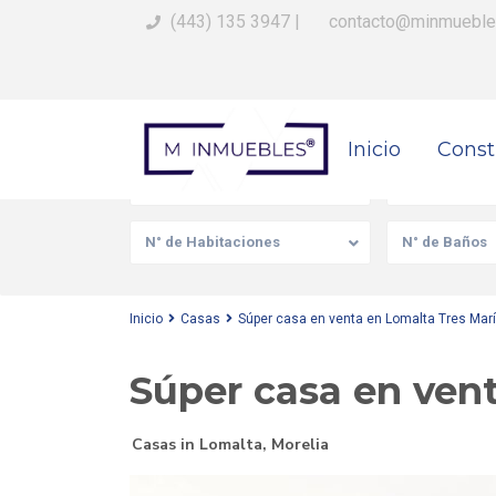
(443) 135 3947
|
contacto@minmueble
Busca Tu Propiedad
Inicio
Const
Venta/Renta
Tipo de prop
N° de Habitaciones
N° de Baños
Inicio
Casas
Súper casa en venta en Lomalta Tres Mar
Súper casa en ven
Casas
in
Lomalta
,
Morelia