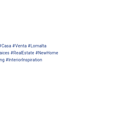
 #Casa #Venta #Lomalta
Raices #RealEstate #NewHome
ng #InteriorInspiration