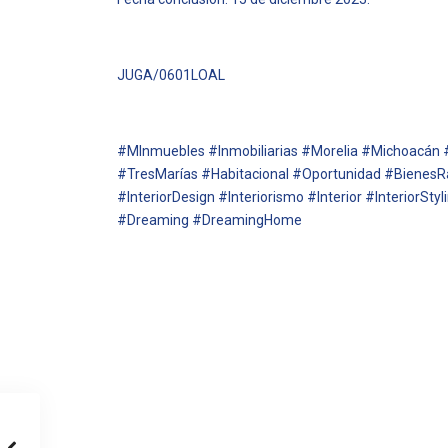
JUGA/0601LOAL
#MInmuebles #Inmobiliarias #Morelia #Michoacán
#TresMarías #Habitacional #Oportunidad #Bienes
#InteriorDesign #Interiorismo #Interior #InteriorStyli
#Dreaming #DreamingHome