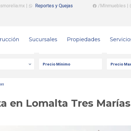
smorelia.mx
|
Reportes y Quejas
/MInmuebles
|
rucción
Sucursales
Propiedades
Servicio
iedad
Ciudad
Colonia
ías
ta en Lomalta Tres Marías