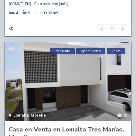
(CRMI/ELEN).- Esta residenc
[más]
2
4
5
300.00 m
Excelente
Oportunidad
Venta
Lomalta
,
Morelia
26
Casa en Venta en Lomalta Tres Marías,