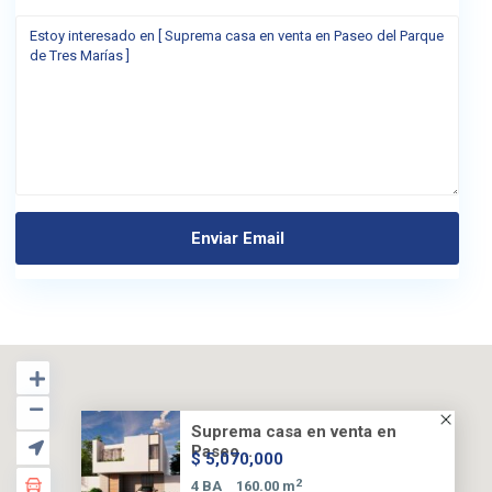
Suprema casa en venta en
Paseo...
$ 5,070,000
2
4 BA
160.00 m