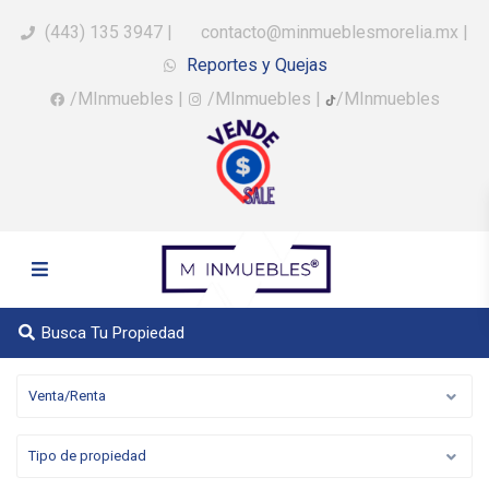
(443) 135 3947
|
contacto@minmueblesmorelia.mx
|
Reportes y Quejas
/MInmuebles
|
/MInmuebles
|
/MInmuebles
Busca Tu Propiedad
Venta/Renta
Tipo de propiedad