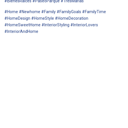
#BienesRaices #PaseoParque #TresMarías
#Home #Newhome #Family #FamilyGoals #FamilyTime
#HomeDesign #HomeStyle #HomeDecoration
#HomeSweetHome #InteriorStyling #InteriorLovers
#InteriorAndHome