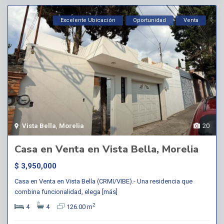
Excelente Ubicación
Oportunidad
Venta
Vista Bella
,
Morelia
20
Casa en Venta en Vista Bella, Morelia
$ 3,950,000
Casa en Venta en Vista Bella (CRMI/VIBE).- Una residencia que
combina funcionalidad, elega
[más]
2
4
4
126.00 m