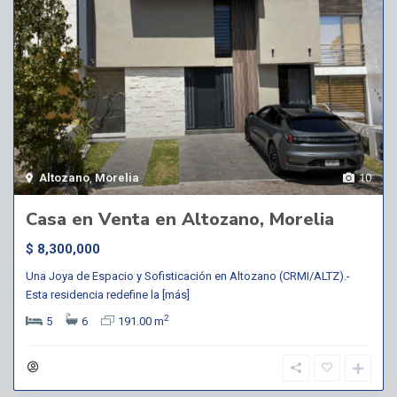
Altozano
,
Morelia
10
Casa en Venta en Altozano, Morelia
$ 8,300,000
Una Joya de Espacio y Sofisticación en Altozano (CRMI/ALTZ).-
Esta residencia redefine la
[más]
2
5
6
191.00 m