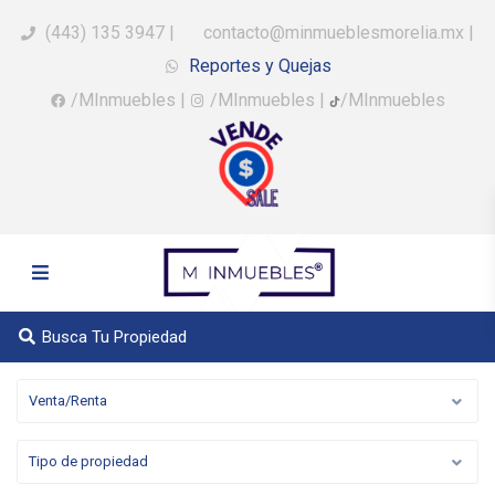
(443) 135 3947
|
contacto@minmueblesmorelia.mx
|
Reportes y Quejas
/MInmuebles
|
/MInmuebles
|
/MInmuebles
Busca Tu Propiedad
Venta/Renta
Tipo de propiedad