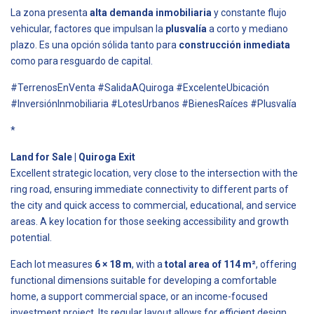
La zona presenta
alta demanda inmobiliaria
y constante flujo
vehicular, factores que impulsan la
plusvalía
a corto y mediano
plazo. Es una opción sólida tanto para
construcción inmediata
como para resguardo de capital.
#TerrenosEnVenta #SalidaAQuiroga #ExcelenteUbicación
#InversiónInmobiliaria #LotesUrbanos #BienesRaíces #Plusvalía
*
Land for Sale | Quiroga Exit
Excellent strategic location, very close to the intersection with the
ring road, ensuring immediate connectivity to different parts of
the city and quick access to commercial, educational, and service
areas. A key location for those seeking accessibility and growth
potential.
Each lot measures
6 × 18 m
, with a
total area of 114 m²
, offering
functional dimensions suitable for developing a comfortable
home, a support commercial space, or an income-focused
investment project. Its regular layout allows for efficient design