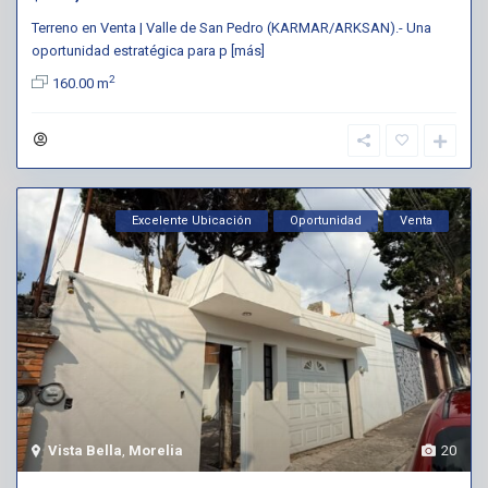
Terreno en Venta | Valle de San Pedro (KARMAR/ARKSAN).- Una
oportunidad estratégica para p
[más]
2
160.00 m
Excelente Ubicación
Oportunidad
Venta
Vista Bella
,
Morelia
20