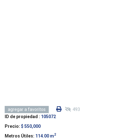
493
agregar a favoritos
ID de propiedad :
105072
Precio:
$ 550,000
2
Metros Útiles:
114.00 m