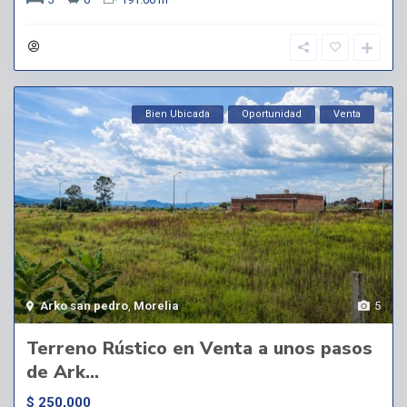
Bien Ubicada
Oportunidad
Venta
Arko san pedro
,
Morelia
5
Terreno Rústico en Venta a unos pasos
de Ark...
$ 250,000