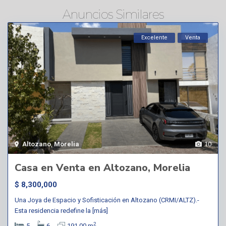
Anuncios Similares
Excelente
Venta
Altozano
,
Morelia
10
Casa en Venta en Altozano, Morelia
$ 8,300,000
Una Joya de Espacio y Sofisticación en Altozano (CRMI/ALTZ).-
Esta residencia redefine la
[más]
2
5
6
191.00 m