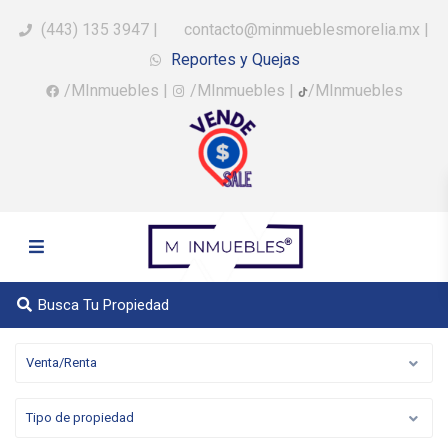
(443) 135 3947
|
contacto@minmueblesmorelia.mx
|
Reportes y Quejas
/MInmuebles
|
/MInmuebles
|
/MInmuebles
Busca Tu Propiedad
Venta/Renta
Tipo de propiedad