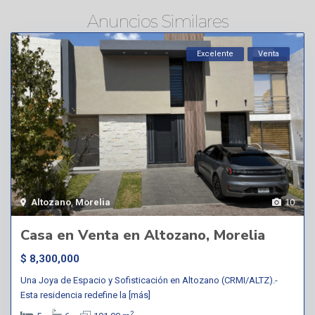
Anuncios Similares
Excelente
Venta
Altozano
,
Morelia
10
Casa en Venta en Altozano, Morelia
$ 8,300,000
Una Joya de Espacio y Sofisticación en Altozano (CRMI/ALTZ).-
Esta residencia redefine la
[más]
2