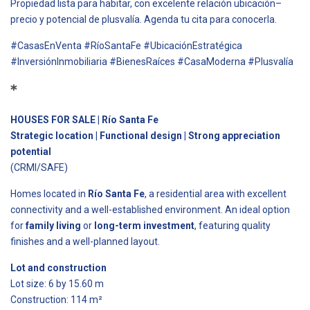
Propiedad lista para habitar, con excelente relación ubicación–
precio y potencial de plusvalía. Agenda tu cita para conocerla.
#CasasEnVenta #RíoSantaFe #UbicaciónEstratégica
#InversiónInmobiliaria #BienesRaíces #CasaModerna #Plusvalía
*
HOUSES FOR SALE | Río Santa Fe
Strategic location | Functional design | Strong appreciation
potential
(CRMI/SAFE)
Homes located in
Río Santa Fe
, a residential area with excellent
connectivity and a well-established environment. An ideal option
for
family living
or
long-term investment
, featuring quality
finishes and a well-planned layout.
Lot and construction
Lot size: 6 by 15.60 m
Construction: 114 m²