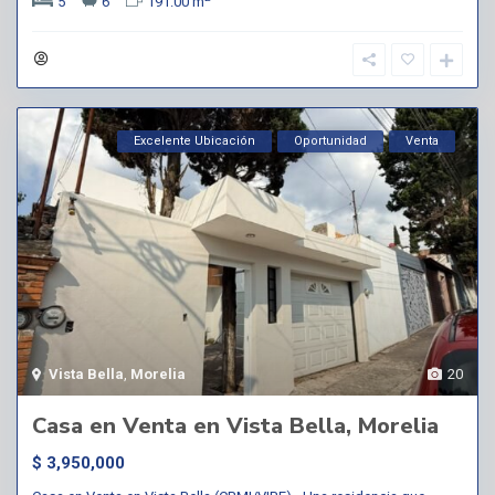
5
6
191.00 m
Excelente Ubicación
Oportunidad
Venta
Vista Bella
,
Morelia
20
Casa en Venta en Vista Bella, Morelia
$ 3,950,000