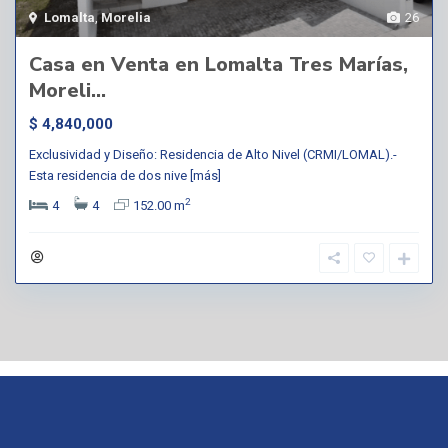
Lomalta
,
Morelia
26
Casa en Venta en Lomalta Tres Marías,
Moreli...
$ 4,840,000
Exclusividad y Diseño: Residencia de Alto Nivel (CRMI/LOMAL).-
Esta residencia de dos nive
[más]
2
4
4
152.00 m