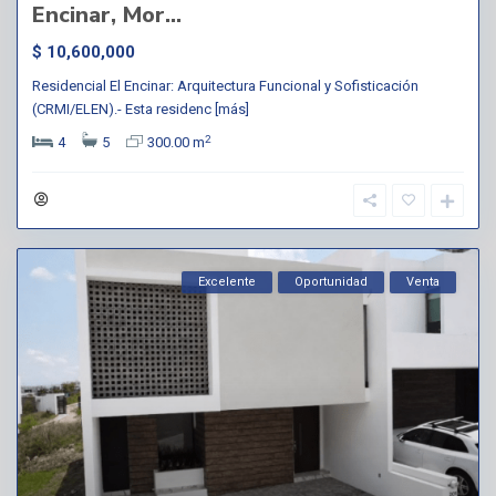
Encinar, Mor...
$ 10,600,000
Residencial El Encinar: Arquitectura Funcional y Sofisticación
(CRMI/ELEN).- Esta residenc
[más]
2
4
5
300.00 m
Excelente
Oportunidad
Venta