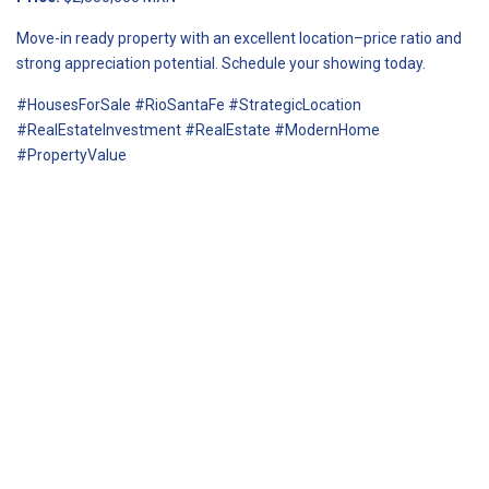
Move-in ready property with an excellent location–price ratio and
strong appreciation potential. Schedule your showing today.
#HousesForSale #RioSantaFe #StrategicLocation
#RealEstateInvestment #RealEstate #ModernHome
#PropertyValue