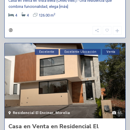
Casa en Venta en Vista Bella (CRMI/VIBE).- Una residencia que
combina funcionalidad, elega
[más]
2
4
4
126.00 m
Excelente
Excelente Ubicación
Venta
Residencial El Encinar
,
Morelia
65
Casa en Venta en Residencial El