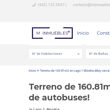
(443) 135 3947
|
contacto@minmueble
Busca Tu Propiedad
Inicio
Const
Venta/Renta
Tipo de prop
N° de Habitaciones
N° de Baños
Inicio
Terreno de 160.81m2 en Lago 1 Morelia ¡Muy cerca 
Terreno de 160.81m
de autobuses!
in
Lago 1
,
Morelia