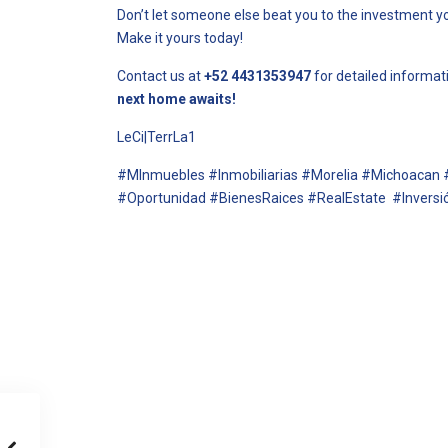
Don’t let someone else beat you to the investment yo
Make it yours today!
Contact us at
+52 4431353947
for detailed informati
next home awaits!
LeCi|TerrLa1
#MInmuebles #Inmobiliarias #Morelia #Michoacan 
#Oportunidad #BienesRaices #RealEstate #Inversió