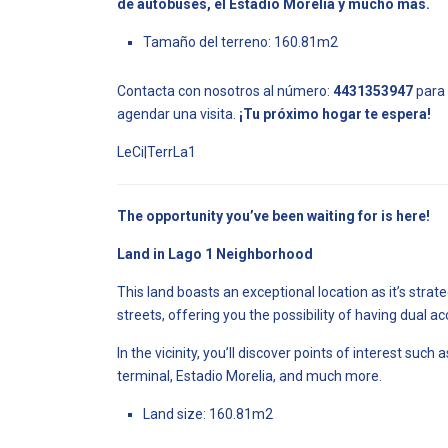
de autobuses, el Estadio Morelia y mucho más.
Tamaño del terreno: 160.81m2
Contacta con nosotros al número:
4431353947
para 
agendar una visita.
¡Tu próximo hogar te espera!
LeCi|TerrLa1
The opportunity you’ve been waiting for is here!
Land in Lago 1 Neighborhood
This land boasts an exceptional location as it’s stra
streets, offering you the possibility of having dual a
In the vicinity, you’ll discover points of interest suc
terminal, Estadio Morelia, and much more.
Land size: 160.81m2