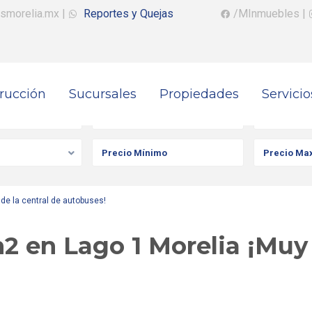
smorelia.mx
|
Reportes y Quejas
/MInmuebles
|
rucción
Sucursales
Propiedades
Servicio
iedad
Ciudad
Colonia
de la central de autobuses!
2 en Lago 1 Morelia ¡Muy 