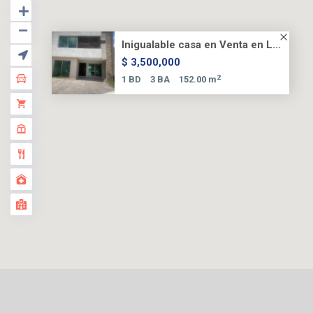
Inigualable casa en Venta en L...
$ 3,500,000
2
1 BD
3 BA
152.00 m