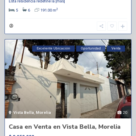
Esta residencia redefine la
[más]
2
5
6
191.00 m
Excelente Ubicación
Oportunidad
Venta
Vista Bella
,
Morelia
20
Casa en Venta en Vista Bella, Morelia