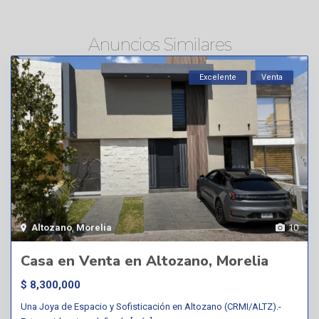
Anuncios Similares
Excelente
Venta
Altozano
,
Morelia
10
Casa en Venta en Altozano, Morelia
$ 8,300,000
Una Joya de Espacio y Sofisticación en Altozano (CRMI/ALTZ).-