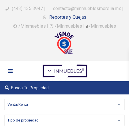
(443) 135 3947
|
contacto@minmueblesmorelia.mx
|
Reportes y Quejas
/MInmuebles
|
/MInmuebles
|
/MInmuebles
Busca Tu Propiedad
Venta/Renta
Tipo de propiedad