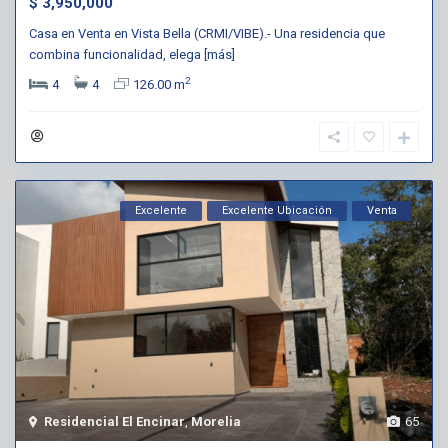
$ 3,950,000
Casa en Venta en Vista Bella (CRMI/VIBE).- Una residencia que
combina funcionalidad, elega
[más]
2
4
4
126.00 m
Excelente
Excelente Ubicación
Venta
Residencial El Encinar
,
Morelia
65