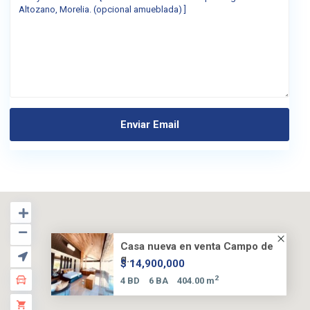
Casa nueva en venta Campo de
g...
$ 14,900,000
2
4 BD
6 BA
404.00 m