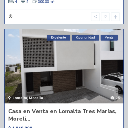
2
4
5
300.00 m
Excelente
Oportunidad
Venta
Lomalta
,
Morelia
26
Casa en Venta en Lomalta Tres Marías,
Moreli...