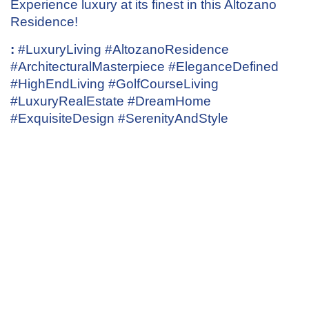
Experience luxury at its finest in this Altozano
Residence!
:
#LuxuryLiving #AltozanoResidence
#ArchitecturalMasterpiece #EleganceDefined
#HighEndLiving #GolfCourseLiving
#LuxuryRealEstate #DreamHome
#ExquisiteDesign #SerenityAndStyle