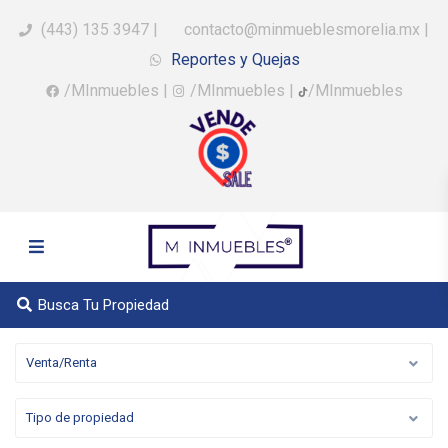
(443) 135 3947
|
contacto@minmueblesmorelia.mx
|
Reportes y Quejas
/MInmuebles
|
/MInmuebles
|
/MInmuebles
Busca Tu Propiedad
Venta/Renta
Tipo de propiedad