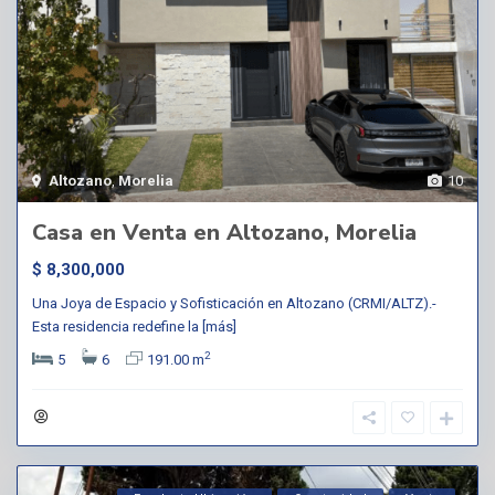
Altozano
,
Morelia
10
Casa en Venta en Altozano, Morelia
$ 8,300,000
Una Joya de Espacio y Sofisticación en Altozano (CRMI/ALTZ).-
Esta residencia redefine la
[más]
2
5
6
191.00 m