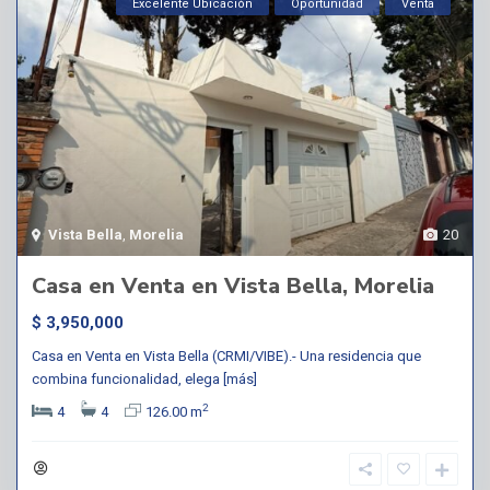
Excelente Ubicación
Oportunidad
Venta
Vista Bella
,
Morelia
20
Casa en Venta en Vista Bella, Morelia
$ 3,950,000
Casa en Venta en Vista Bella (CRMI/VIBE).- Una residencia que
combina funcionalidad, elega
[más]
2
4
4
126.00 m