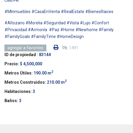
CMI/PA
#MInmuebles #CasaEnVenta #RealEstate #BienesRaices
#Altozano #Morelia #Seguridad #Vista #Lujo #Confort
#Privacidad #Armonía #Paz #Home #Newhome #Family
#FamilyGoals #FamilyTime #HomeDesign
1491
agregar a favoritos
ID de propiedad :
83144
Precio:
$ 4,500,000
2
Metros Útiles:
190.00 m
2
Metros Construidos:
210.00 m
Habitaciones:
3
Baños:
3