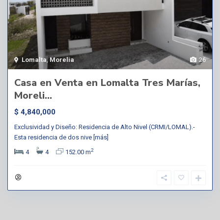
Lomalta
,
Morelia
26
Casa en Venta en Lomalta Tres Marías,
Moreli...
$ 4,840,000
Exclusividad y Diseño: Residencia de Alto Nivel (CRMI/LOMAL).-
Esta residencia de dos nive
[más]
2
4
4
152.00 m