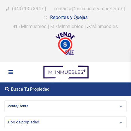
(443) 135 3947
|
contacto@minmueblesmorelia.mx
|
Reportes y Quejas
/MInmuebles
|
/MInmuebles
|
/MInmuebles
Busca Tu Propiedad
Venta/Renta
Tipo de propiedad