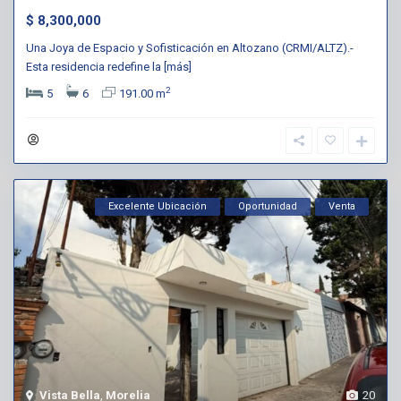
$ 8,300,000
Una Joya de Espacio y Sofisticación en Altozano (CRMI/ALTZ).-
Esta residencia redefine la
[más]
2
5
6
191.00 m
Excelente Ubicación
Oportunidad
Venta
Vista Bella
,
Morelia
20