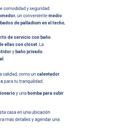
te comodidad y seguridad.
comedor
, un conveniente
medio
bados de palladium en el techo
,
rto de servicio con baño
.
de ellas con clóset
. La
stidor
y
baño privado
.
al
.
ta calidad, como un
calentador
os
para tu tranquilidad.
ionario
y una
bomba para subir
esta casa en una ubicación
ra más detalles y agendar una