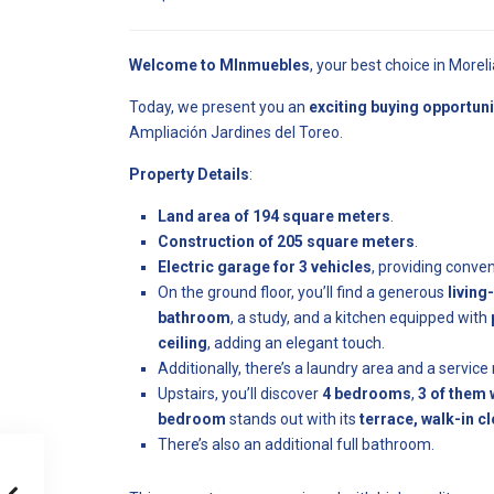
Welcome to MInmuebles
, your best choice in Morel
Today, we present you an
exciting buying opportuni
Ampliación Jardines del Toreo.
Property Details
:
Land area of 194 square meters
.
Construction of 205 square meters
.
Electric garage for 3 vehicles
, providing conve
On the ground floor, you’ll find a generous
living
bathroom
, a study, and a kitchen equipped with
ceiling
, adding an elegant touch.
Additionally, there’s a laundry area and a servic
Upstairs, you’ll discover
4 bedrooms
,
3 of them 
bedroom
stands out with its
terrace, walk-in c
There’s also an additional full bathroom.