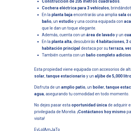
Construcción de 205 metros cuadrados
.
Cochera eléctrica para 3 vehículos
, brindándo
En la
planta baja
encontrarás una amplia
sala 
baño
, un
estudio
y una cocina equipada con
aca
que le dan un toque elegante.
Además, cuenta con un
área de lavado
y un
cua
En la
planta alta
, descubrirás
4 habitaciones
,
3 
habitación principal
destaca por su
terraza
,
ve
También cuenta con un
baño completo adicion
Esta propiedad viene equipada con accesorios de al
solar
,
tanque estacionario
y un
aljibe de 5,000 litr
Disfruta de un
amplio patio
, un
boiler
,
tanque estac
agua
, asegurando tu comodidad en todo momento.
No dejes pasar esta
oportunidad única
de adquirir 
privilegiada de Morelia. ¡
Contáctanos hoy mismo
pa
visita!
EvLo|AmJaTo