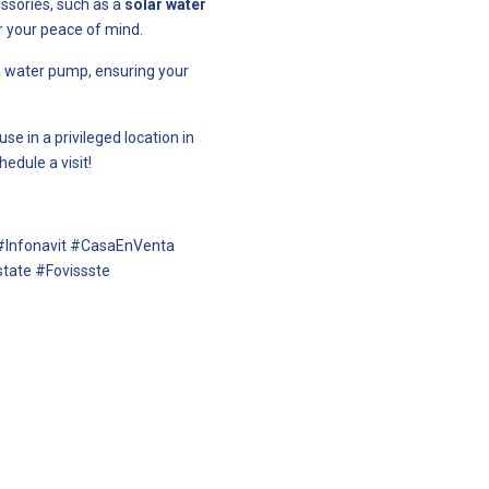
ssories, such as a
solar water
r your peace of mind.
d a water pump, ensuring your
use in a privileged location in
edule a visit!
#Infonavit #CasaEnVenta
tate #Fovissste