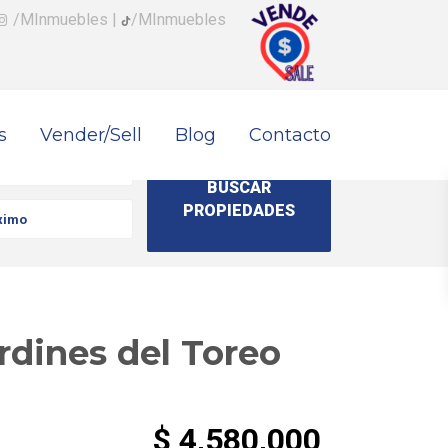
/MInmuebles
|
/MInmuebles
s
Vender/Sell
Blog
Contacto
rdines del Toreo
$ 4,580,000