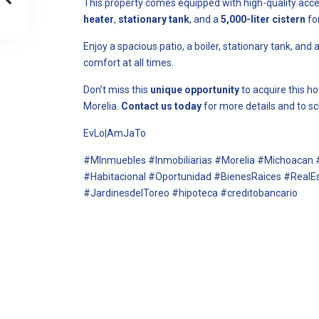
This property comes equipped with high-quality acce
heater
,
stationary tank
, and a
5,000-liter cistern
fo
Enjoy a spacious patio, a boiler, stationary tank, an
comfort at all times.
Don’t miss this
unique opportunity
to acquire this ho
Morelia.
Contact us today
for more details and to sch
EvLo|AmJaTo
#MInmuebles #Inmobiliarias #Morelia #Michoacan 
#Habitacional #Oportunidad #BienesRaices #RealEs
#JardinesdelToreo #hipoteca #creditobancario