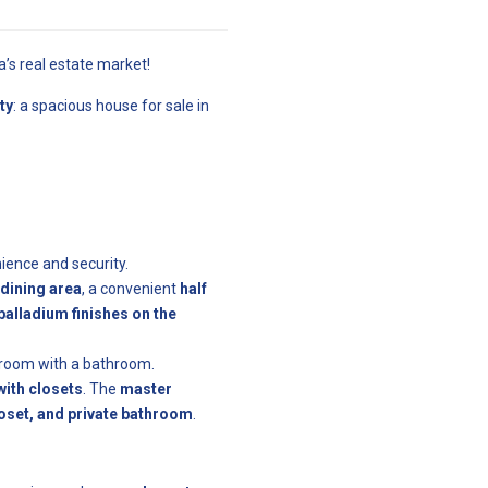
ia’s real estate market!
ty
: a spacious house for sale in
nience and security.
-dining area
, a convenient
half
palladium finishes on the
e room with a bathroom.
with closets
. The
master
loset, and private bathroom
.