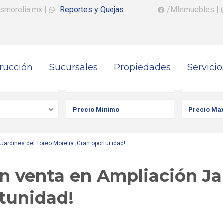
smorelia.mx
|
Reportes y Quejas
/MInmuebles
|
rucción
Sucursales
Propiedades
Servicio
iedad
Ciudad
Colonia
ardines del Toreo Morelia ¡Gran oportunidad!
n venta en Ampliación Ja
rtunidad!
a