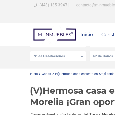
(443) 135 3947
|
contacto@minmueble
Busca Tu Propiedad
Inicio
Const
Venta/Renta
Tipo de prop
N° de Habitaciones
N° de Baños
Inicio
Casas
(V)Hermosa casa en venta en Ampliación J
(V)Hermosa casa e
Morelia ¡Gran opo
Casas
in
Ampliación Jardines del Toreo
,
Moreli