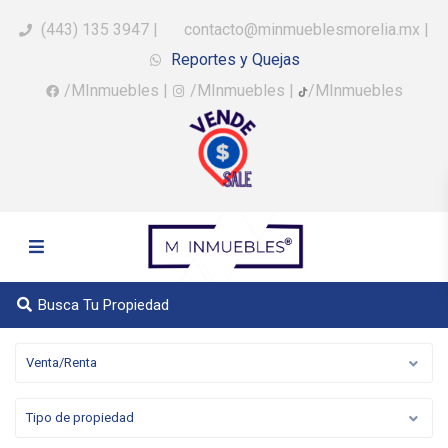
(443) 135 3947
|
contacto@minmueblesmorelia.mx
|
Reportes y Quejas
/MInmuebles
|
/MInmuebles
|
/MInmuebles
Busca Tu Propiedad
Venta/Renta
Tipo de propiedad