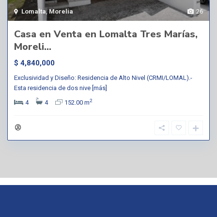
Lomalta
,
Morelia
26
Casa en Venta en Lomalta Tres Marías,
Moreli...
$ 4,840,000
Exclusividad y Diseño: Residencia de Alto Nivel (CRMI/LOMAL).-
Esta residencia de dos nive
[más]
2
4
4
152.00 m