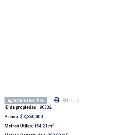
1613
agregar a favoritos
ID de propiedad :
90332
Precio:
$ 3,850,000
2
Metros Útiles:
154.21 m
2