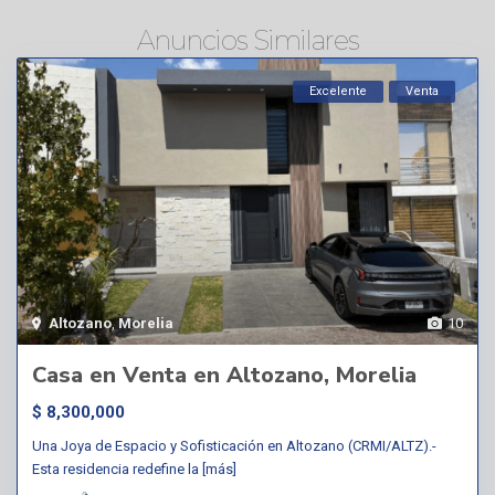
Anuncios Similares
Excelente
Venta
Altozano
,
Morelia
10
Casa en Venta en Altozano, Morelia
$ 8,300,000
Una Joya de Espacio y Sofisticación en Altozano (CRMI/ALTZ).-
Esta residencia redefine la
[más]