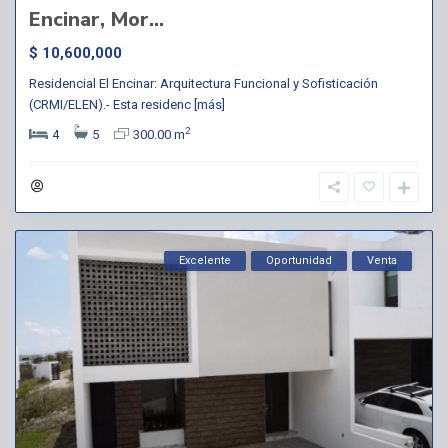
Encinar, Mor...
$ 10,600,000
Residencial El Encinar: Arquitectura Funcional y Sofisticación
(CRMI/ELEN).- Esta residenc
[más]
2
4
5
300.00 m
Excelente
Oportunidad
Venta