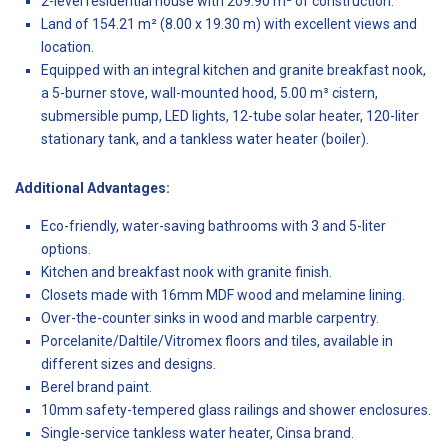
2-level residential house with 209.90 m² of construction.
Land of 154.21 m² (8.00 x 19.30 m) with excellent views and
location.
Equipped with an integral kitchen and granite breakfast nook,
a 5-burner stove, wall-mounted hood, 5.00 m³ cistern,
submersible pump, LED lights, 12-tube solar heater, 120-liter
stationary tank, and a tankless water heater (boiler).
Additional Advantages:
Eco-friendly, water-saving bathrooms with 3 and 5-liter
options.
Kitchen and breakfast nook with granite finish.
Closets made with 16mm MDF wood and melamine lining.
Over-the-counter sinks in wood and marble carpentry.
Porcelanite/Daltile/Vitromex floors and tiles, available in
different sizes and designs.
Berel brand paint.
10mm safety-tempered glass railings and shower enclosures.
Single-service tankless water heater, Cinsa brand.