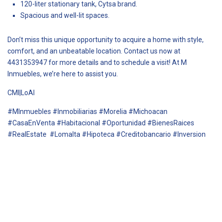
120-liter stationary tank, Cytsa brand.
Spacious and well-lit spaces.
Don’t miss this unique opportunity to acquire a home with style,
comfort, and an unbeatable location. Contact us now at
4431353947 for more details and to schedule a visit! At M
Inmuebles, we’re here to assist you.
CMI|LoAl
#MInmuebles #Inmobiliarias #Morelia #Michoacan
#CasaEnVenta #Habitacional #Oportunidad #BienesRaices
#RealEstate #Lomalta #Hipoteca #Creditobancario #Inversion