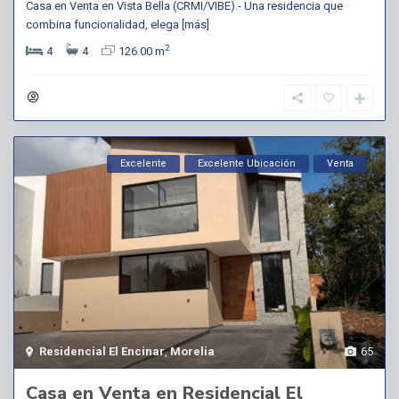
Casa en Venta en Vista Bella (CRMI/VIBE).- Una residencia que
combina funcionalidad, elega
[más]
2
4
4
126.00 m
Excelente
Excelente Ubicación
Venta
Residencial El Encinar
,
Morelia
65
Casa en Venta en Residencial El