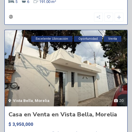
2
5
6
191.00 m
Excelente Ubicación
Oportunidad
Venta
Vista Bella
,
Morelia
20
Casa en Venta en Vista Bella, Morelia
$ 3,950,000