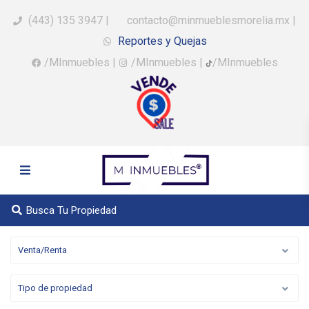
(443) 135 3947
|
contacto@minmueblesmorelia.mx
|
Reportes y Quejas
/MInmuebles
|
/MInmuebles
|
/MInmuebles
Busca Tu Propiedad
Venta/Renta
Tipo de propiedad