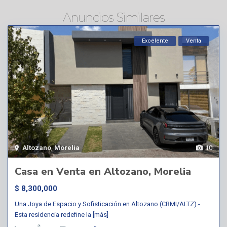
Anuncios Similares
Excelente
Venta
Altozano
,
Morelia
10
Casa en Venta en Altozano, Morelia
$ 8,300,000
Una Joya de Espacio y Sofisticación en Altozano (CRMI/ALTZ).-
Esta residencia redefine la
[más]