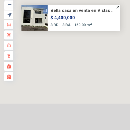
Bella casa en venta en Vistas ...
$ 4,400,000
2
3 BD
3 BA
160.00 m