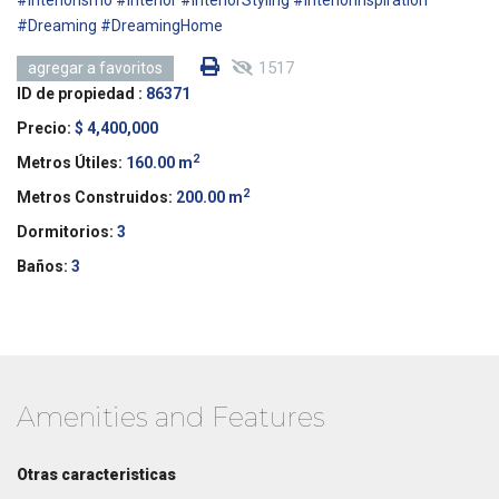
#Interiorismo #Interior #InteriorStyling #InteriorInspiration
#Dreaming #DreamingHome
1517
agregar a favoritos
ID de propiedad :
86371
Precio:
$ 4,400,000
2
Metros Útiles:
160.00 m
2
Metros Construidos:
200.00 m
Dormitorios:
3
Baños:
3
Amenities and Features
Otras caracteristicas