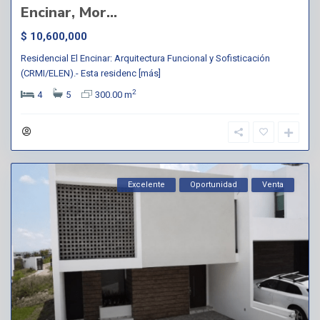
Encinar, Mor...
$ 10,600,000
Residencial El Encinar: Arquitectura Funcional y Sofisticación
(CRMI/ELEN).- Esta residenc
[más]
2
4
5
300.00 m
Excelente
Oportunidad
Venta