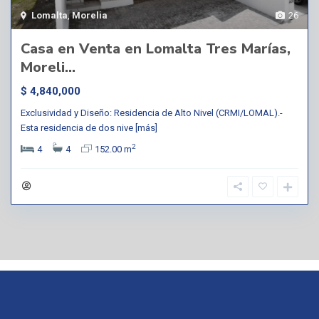
Lomalta
,
Morelia
26
Casa en Venta en Lomalta Tres Marías,
Moreli...
$ 4,840,000
Exclusividad y Diseño: Residencia de Alto Nivel (CRMI/LOMAL).-
Esta residencia de dos nive
[más]
2
4
4
152.00 m