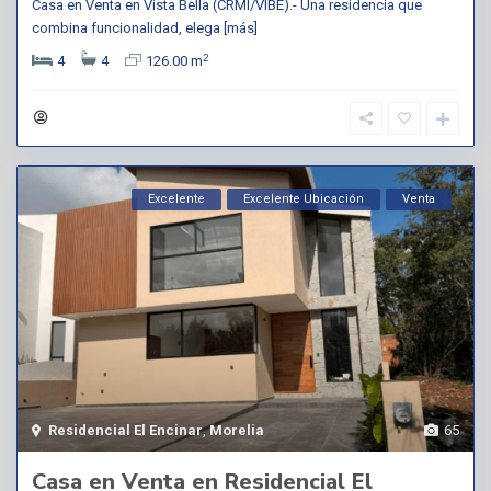
Casa en Venta en Vista Bella (CRMI/VIBE).- Una residencia que
combina funcionalidad, elega
[más]
2
4
4
126.00 m
Excelente
Excelente Ubicación
Venta
Residencial El Encinar
,
Morelia
65
Casa en Venta en Residencial El