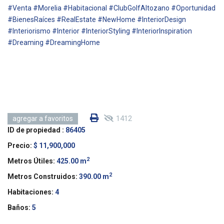
#Venta #Morelia #Habitacional #ClubGolfAltozano #Oportunidad
#BienesRaíces #RealEstate #NewHome #InteriorDesign
#Interiorismo #Interior #InteriorStyling #InteriorInspiration
#Dreaming #DreamingHome
1412
agregar a favoritos
ID de propiedad :
86405
Precio:
$ 11,900,000
2
Metros Útiles:
425.00 m
2
Metros Construidos:
390.00 m
Habitaciones:
4
Baños:
5