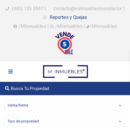
(443) 135 3947
|
contacto@minmueblesmorelia.mx
|
Reportes y Quejas
/MInmuebles
|
/MInmuebles
|
/MInmuebles
Busca Tu Propiedad
Venta/Renta
Tipo de propiedad