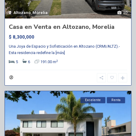
Altozano
,
Morelia
10
Casa en Venta en Altozano, Morelia
$ 8,300,000
Una Joya de Espacio y Sofisticación en Altozano (CRMI/ALTZ).-
Esta residencia redefine la
[más]
2
5
6
191.00 m
Excelente
Renta