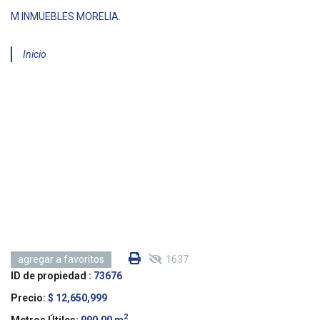
M INMUEBLES MORELIA.
Inicio
1637
agregar a favoritos
ID de propiedad :
73676
Precio:
$ 12,650,999
2
Metros Útiles:
990.00 m