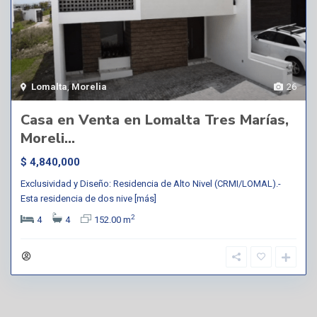
Lomalta
,
Morelia
26
Casa en Venta en Lomalta Tres Marías,
Moreli...
$ 4,840,000
Exclusividad y Diseño: Residencia de Alto Nivel (CRMI/LOMAL).-
Esta residencia de dos nive
[más]
2
4
4
152.00 m