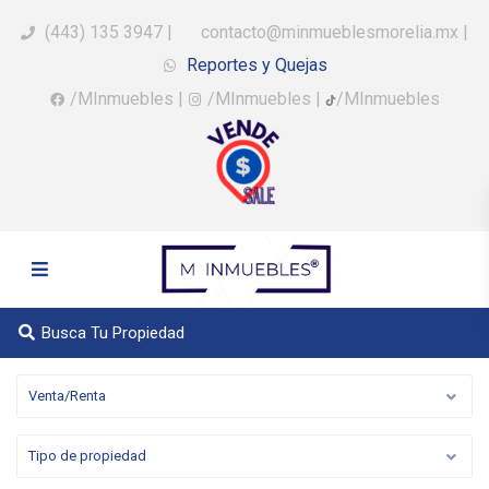
(443) 135 3947
|
contacto@minmueblesmorelia.mx
|
Reportes y Quejas
/MInmuebles
|
/MInmuebles
|
/MInmuebles
Busca Tu Propiedad
Venta/Renta
Tipo de propiedad