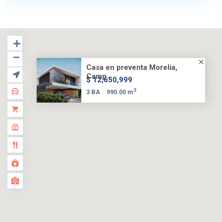
Casa en preventa Morelia,
Camp...
$ 12,650,999
2
3 BA
990.00 m