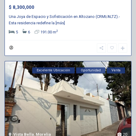
$ 8,300,000
Una Joya de Espacio y Sofisticación en Altozano (CRMI/ALTZ).-
Esta residencia redefine la
[más]
2
5
6
191.00 m
Excelente Ubicación
Oportunidad
Venta
Vista Bella
,
Morelia
20