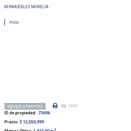
M INMUEBLES MORELIA.
Inicio
1999
agregar a favoritos
ID de propiedad :
73696
Precio:
$ 12,550,999
2
Metros Útiles:
1,422.00 m