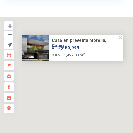
Casa en preventa Morelia,
Camp...
$ 12,550,999
2
3 BA
1,422.00 m