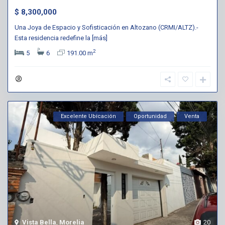
$ 8,300,000
Una Joya de Espacio y Sofisticación en Altozano (CRMI/ALTZ).-
Esta residencia redefine la
[más]
2
5
6
191.00 m
Excelente Ubicación
Oportunidad
Venta
Vista Bella
,
Morelia
20