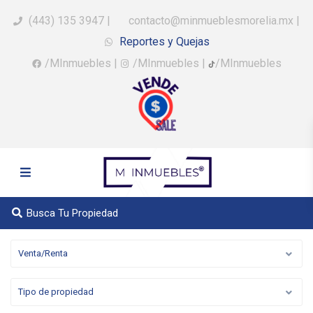
(443) 135 3947
|
contacto@minmueblesmorelia.mx
|
Reportes y Quejas
/MInmuebles
|
/MInmuebles
|
/MInmuebles
Busca Tu Propiedad
Venta/Renta
Tipo de propiedad