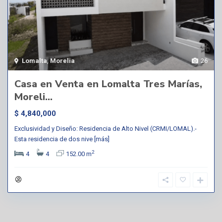
Lomalta
,
Morelia
26
Casa en Venta en Lomalta Tres Marías,
Moreli...
$ 4,840,000
Exclusividad y Diseño: Residencia de Alto Nivel (CRMI/LOMAL).-
Esta residencia de dos nive
[más]
2
4
4
152.00 m