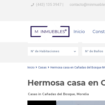
(443) 135 3947
|
contacto@minmueble
Busca Tu Propiedad
Inicio
Const
Venta/Renta
Tipo de prop
N° de Habitaciones
N° de Baños
Inicio
Casas
Hermosa casa en Cañadas del Bosque Mo
Hermosa casa en C
Casas
in
Cañadas del Bosque
,
Morelia