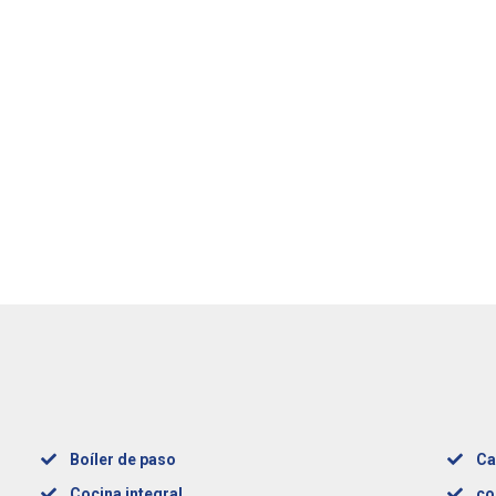
Boíler de paso
Ca
Cocina integral
co