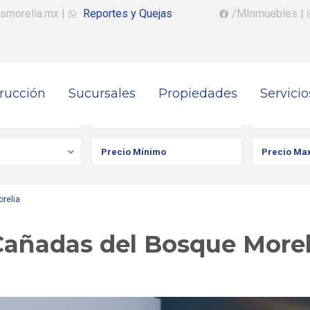
smorelia.mx
|
Reportes y Quejas
/MInmuebles
|
rucción
Sucursales
Propiedades
Servicio
iedad
Ciudad
Colonia
relia
añadas del Bosque Morel