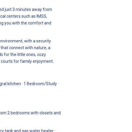
ted just 3 minutes away from
cal centers such as IMSS,
ding you with the comfort and
environment, with a security
that connect with nature, a
s for the little ones, cozy
 courts for family enjoyment.
tegral kitchen · 1 Bedroom/Study ·
room 2 bedrooms with closets and
nary tank and gas water heater ·