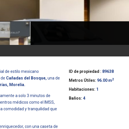
ial de estilo mexicano
ID de propiedad :
89638
o de
Cañadas del Bosque,
una de
2
Metros Útiles:
96.00 m
ías, Morelia.
Habitaciones:
1
camente a solo 3 minutos de
Baños:
4
centros médicos como el IMSS,
e la comodidad y tranquilidad que
 enriquecedor, con una caseta de