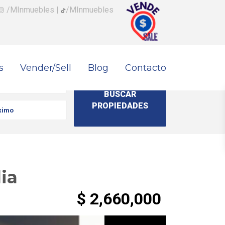
/MInmuebles
|
/MInmuebles
s
Vender/Sell
Blog
Contacto
ia
$ 2,660,000