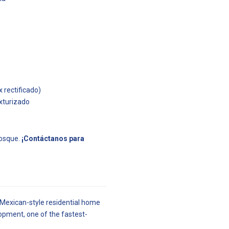
 rectificado)
exturizado
Bosque.
¡Contáctanos para
 Mexican-style residential home
opment, one of the fastest-