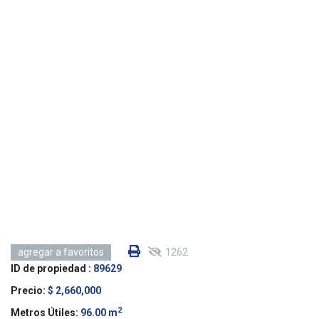
1262
agregar a favoritos
ID de propiedad :
89629
Precio:
$ 2,660,000
2
Metros Útiles:
96.00 m