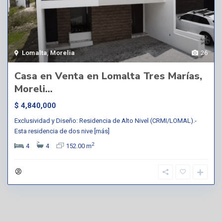
Lomalta
,
Morelia
26
Casa en Venta en Lomalta Tres Marías,
Moreli...
$ 4,840,000
Exclusividad y Diseño: Residencia de Alto Nivel (CRMI/LOMAL).-
Esta residencia de dos nive
[más]
2
4
4
152.00 m