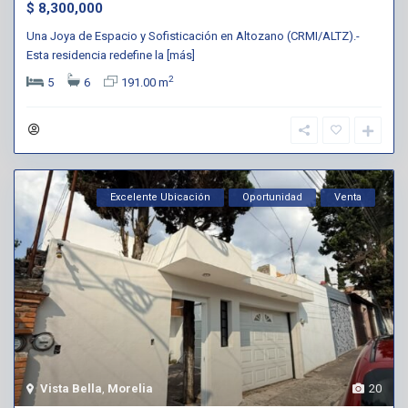
$ 8,300,000
Una Joya de Espacio y Sofisticación en Altozano (CRMI/ALTZ).-
Esta residencia redefine la
[más]
2
5
6
191.00 m
Excelente Ubicación
Oportunidad
Venta
Vista Bella
,
Morelia
20