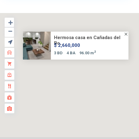
Hermosa casa en Cañadas del
Bo...
$ 2,660,000
2
3 BD
4 BA
96.00 m