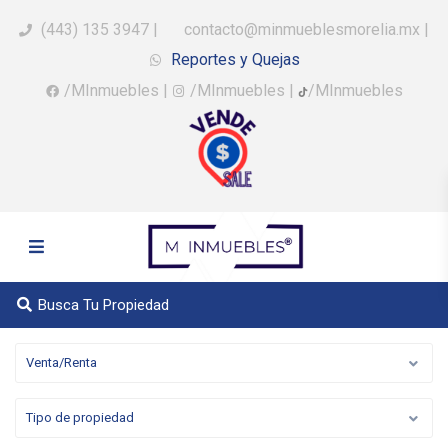
(443) 135 3947
|
contacto@minmueblesmorelia.mx
|
Reportes y Quejas
/MInmuebles
|
/MInmuebles
|
/MInmuebles
Busca Tu Propiedad
Venta/Renta
Tipo de propiedad