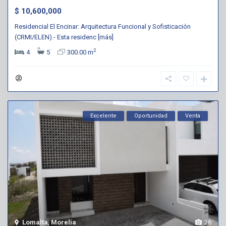
$ 10,600,000
Residencial El Encinar: Arquitectura Funcional y Sofisticación
(CRMI/ELEN).- Esta residenc
[más]
2
4
5
300.00 m
Excelente
Oportunidad
Venta
Lomalta
,
Morelia
26