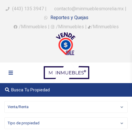
(443) 135 3947
|
contacto@minmueblesmorelia.mx
|
Reportes y Quejas
/MInmuebles
|
/MInmuebles
|
/MInmuebles
Busca Tu Propiedad
Venta/Renta
Tipo de propiedad