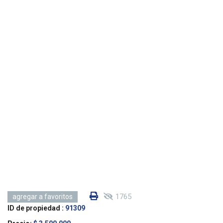
1765
agregar a favoritos
ID de propiedad :
91309