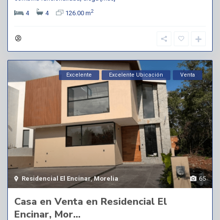
2
4
4
126.00 m
Excelente
Excelente Ubicación
Venta
Residencial El Encinar
,
Morelia
65
Casa en Venta en Residencial El
Encinar, Mor...