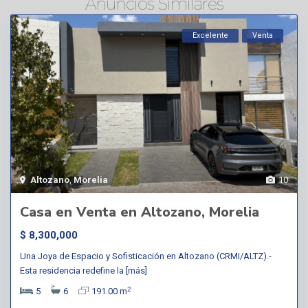
Anuncios Similares
Excelente
Venta
Altozano
,
Morelia
10
Casa en Venta en Altozano, Morelia
$ 8,300,000
Una Joya de Espacio y Sofisticación en Altozano (CRMI/ALTZ).-
Esta residencia redefine la
[más]
2
5
6
191.00 m