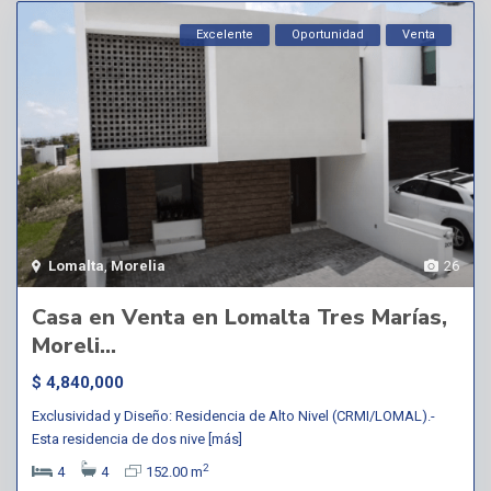
Excelente
Oportunidad
Venta
Lomalta
,
Morelia
26
Casa en Venta en Lomalta Tres Marías,
Moreli...
$ 4,840,000
Exclusividad y Diseño: Residencia de Alto Nivel (CRMI/LOMAL).-
Esta residencia de dos nive
[más]
2
4
4
152.00 m