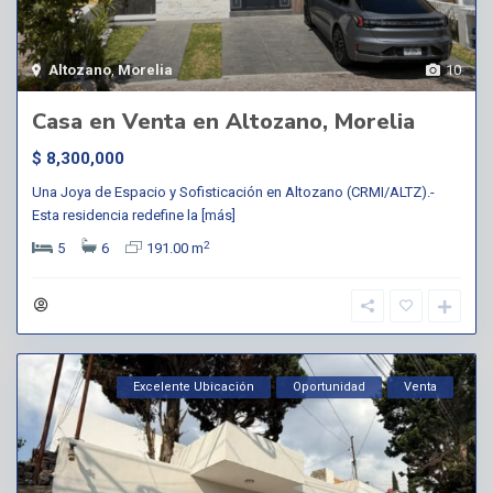
Altozano
,
Morelia
10
Casa en Venta en Altozano, Morelia
$ 8,300,000
Una Joya de Espacio y Sofisticación en Altozano (CRMI/ALTZ).-
Esta residencia redefine la
[más]
2
5
6
191.00 m
Excelente Ubicación
Oportunidad
Venta