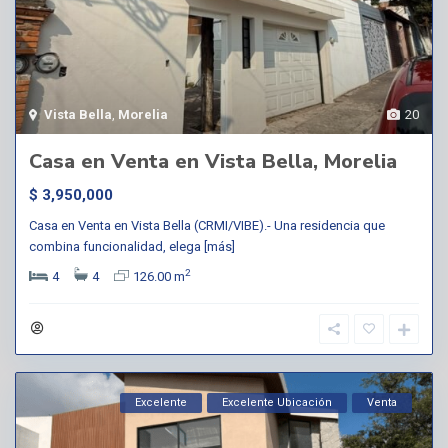
Vista Bella
,
Morelia
20
Casa en Venta en Vista Bella, Morelia
$ 3,950,000
Casa en Venta en Vista Bella (CRMI/VIBE).- Una residencia que
combina funcionalidad, elega
[más]
2
4
4
126.00 m
Excelente
Excelente Ubicación
Venta