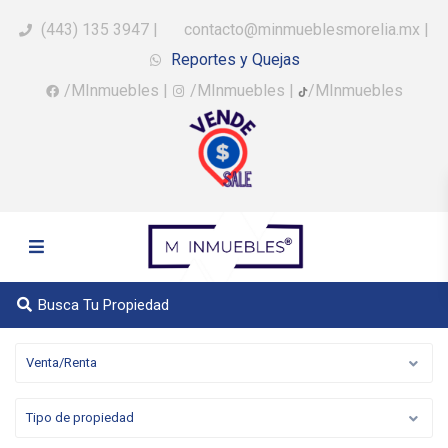
(443) 135 3947
|
contacto@minmueblesmorelia.mx
|
Reportes y Quejas
/MInmuebles
|
/MInmuebles
|
/MInmuebles
Busca Tu Propiedad
Venta/Renta
Tipo de propiedad