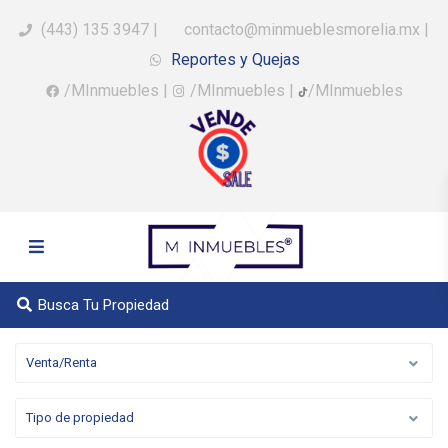
(443) 135 3947
|
contacto@minmueblesmorelia.mx
|
Reportes y Quejas
/MInmuebles
|
/MInmuebles
|
/MInmuebles
Busca Tu Propiedad
Venta/Renta
Tipo de propiedad