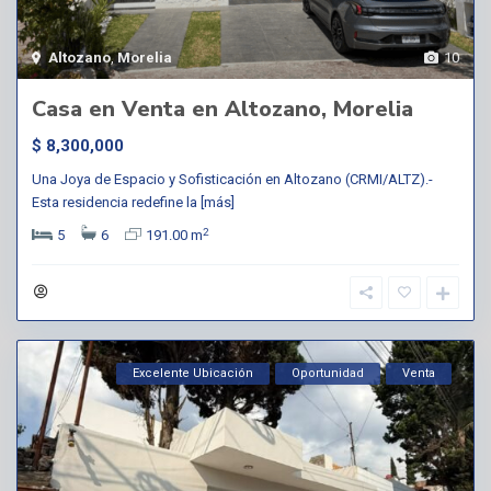
Altozano
,
Morelia
10
Casa en Venta en Altozano, Morelia
$ 8,300,000
Una Joya de Espacio y Sofisticación en Altozano (CRMI/ALTZ).-
Esta residencia redefine la
[más]
2
5
6
191.00 m
Excelente Ubicación
Oportunidad
Venta