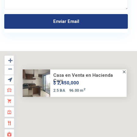
Casa en Venta en Hacienda
Corr...
$ 2,450,000
2
2.5 BA
96.00 m