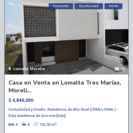
Excelente
Oportunidad
Venta
Lomalta
,
Morelia
26
Casa en Venta en Lomalta Tres Marías,
Moreli...
$ 4,840,000
Exclusividad y Diseño: Residencia de Alto Nivel (CRMI/LOMAL).-
Esta residencia de dos nive
[más]
2
4
4
152.00 m