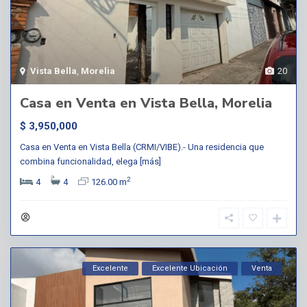
Vista Bella
,
Morelia
20
Casa en Venta en Vista Bella, Morelia
$ 3,950,000
Casa en Venta en Vista Bella (CRMI/VIBE).- Una residencia que
combina funcionalidad, elega
[más]
2
4
4
126.00 m
Excelente
Excelente Ubicación
Venta