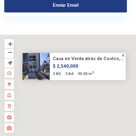
Casa en Venta atrás de Costco,...
$ 2,540,000
2
3 BD
3 BA
90.00 m