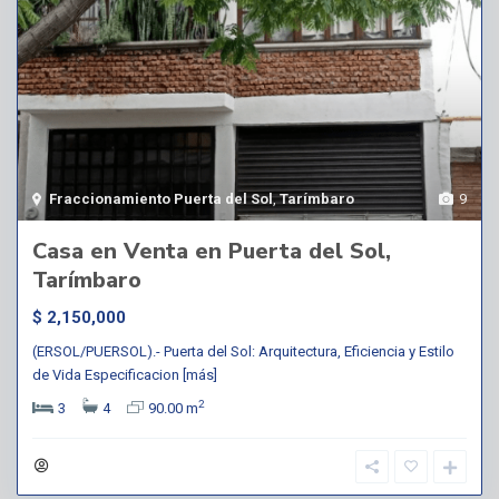
Fraccionamiento Puerta del Sol
,
Tarímbaro
9
Casa en Venta en Puerta del Sol,
Tarímbaro
$ 2,150,000
(ERSOL/PUERSOL).- Puerta del Sol: Arquitectura, Eficiencia y Estilo
de Vida Especificacion
[más]
2
3
4
90.00 m