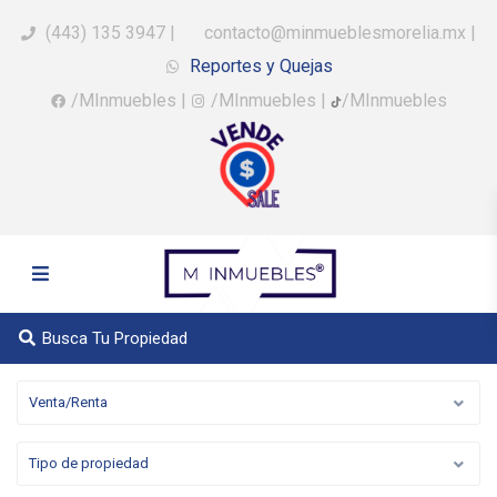
(443) 135 3947
|
contacto@minmueblesmorelia.mx
|
Reportes y Quejas
/MInmuebles
|
/MInmuebles
|
/MInmuebles
Busca Tu Propiedad
Venta/Renta
Tipo de propiedad