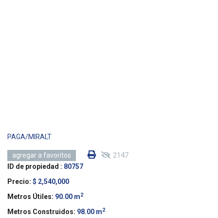
PAGA/MIRALT
2147
agregar a favoritos
ID de propiedad :
80757
Precio:
$ 2,540,000
2
Metros Útiles:
90.00 m
2
Metros Construidos:
98.00 m