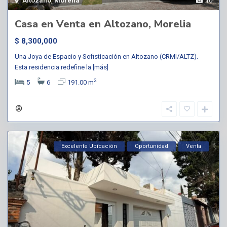
Altozano
,
Morelia
10
Casa en Venta en Altozano, Morelia
$ 8,300,000
Una Joya de Espacio y Sofisticación en Altozano (CRMI/ALTZ).-
Esta residencia redefine la
[más]
2
5
6
191.00 m
Excelente Ubicación
Oportunidad
Venta