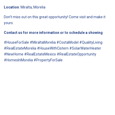
Location
: Miralta, Morelia
Don’t miss out on this great opportunity! Come visit and make it
yours.
Contact us for more information or to schedule a showing
#HouseForSale #MiraltaMorelia #CostaModel #QualityLiving
#RealEstateMorelia #HouseWithCistern #SolarWaterHeater
#NewHome #RealEstateMexico #RealEstateOpportunity
#HomesInMorelia #PropertyForSale