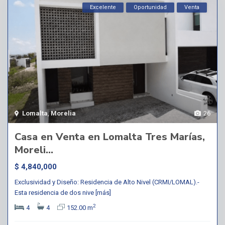
Excelente
Oportunidad
Venta
Lomalta
,
Morelia
26
Casa en Venta en Lomalta Tres Marías,
Moreli...
$ 4,840,000
Exclusividad y Diseño: Residencia de Alto Nivel (CRMI/LOMAL).-
Esta residencia de dos nive
[más]
2
4
4
152.00 m