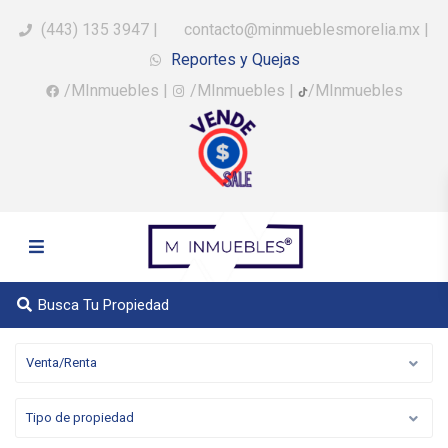
(443) 135 3947
|
contacto@minmueblesmorelia.mx
|
Reportes y Quejas
/MInmuebles
|
/MInmuebles
|
/MInmuebles
Busca Tu Propiedad
Venta/Renta
Tipo de propiedad