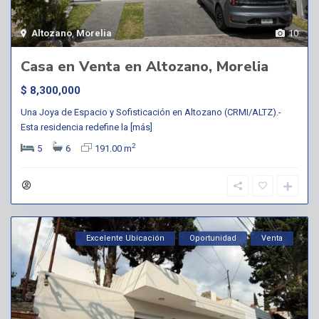
Altozano
,
Morelia
10
Casa en Venta en Altozano, Morelia
$ 8,300,000
Una Joya de Espacio y Sofisticación en Altozano (CRMI/ALTZ).-
Esta residencia redefine la
[más]
2
5
6
191.00 m
Excelente Ubicación
Oportunidad
Venta