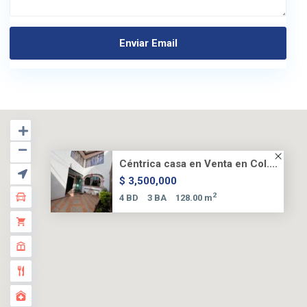
Céntrica casa en Venta en Col....
$ 3,500,000
2
4 BD
3 BA
128.00 m