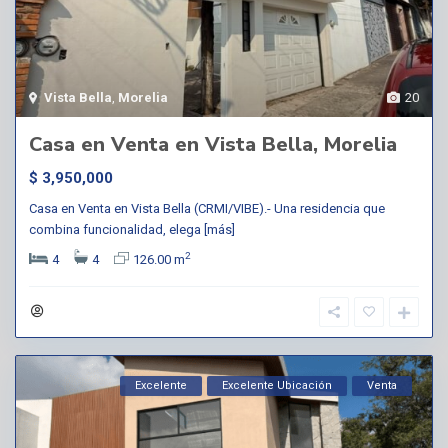
Vista Bella
,
Morelia
20
Casa en Venta en Vista Bella, Morelia
$ 3,950,000
Casa en Venta en Vista Bella (CRMI/VIBE).- Una residencia que
combina funcionalidad, elega
[más]
2
4
4
126.00 m
Excelente
Excelente Ubicación
Venta