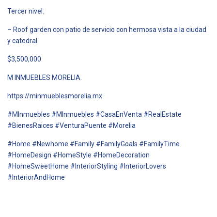
Tercer nivel:
– Roof garden con patio de servicio con hermosa vista a la ciudad
y catedral.
$3,500,000
M INMUEBLES MORELIA.
https://minmueblesmorelia.mx
#MInmuebles #MInmuebles #CasaEnVenta #RealEstate
#BienesRaices #VenturaPuente #Morelia
#Home #Newhome #Family #FamilyGoals #FamilyTime
#HomeDesign #HomeStyle #HomeDecoration
#HomeSweetHome #InteriorStyling #InteriorLovers
#InteriorAndHome