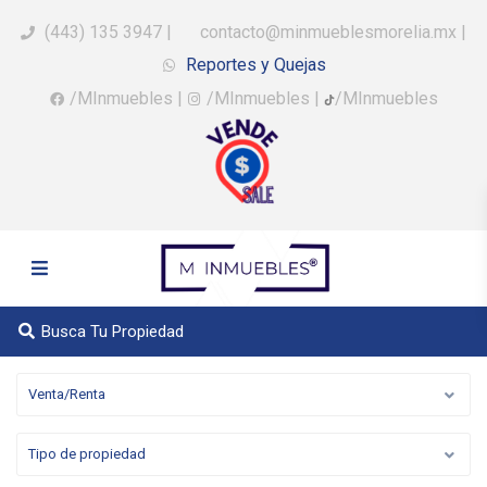
(443) 135 3947
|
contacto@minmueblesmorelia.mx
|
Reportes y Quejas
/MInmuebles
|
/MInmuebles
|
/MInmuebles
Busca Tu Propiedad
Venta/Renta
Tipo de propiedad