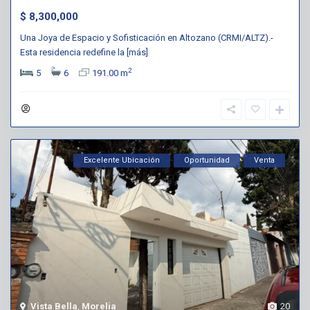
$ 8,300,000
Una Joya de Espacio y Sofisticación en Altozano (CRMI/ALTZ).-
Esta residencia redefine la
[más]
2
5
6
191.00 m
Excelente Ubicación
Oportunidad
Venta
Vista Bella
,
Morelia
20