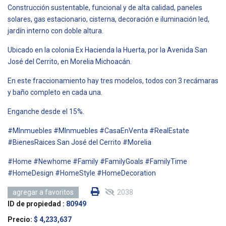
Construcción sustentable, funcional y de alta calidad, paneles
solares, gas estacionario, cisterna, decoración e iluminación led,
jardín interno con doble altura.
Ubicado en la colonia Ex Hacienda la Huerta, por la Avenida San
José del Cerrito, en Morelia Michoacán.
En este fraccionamiento hay tres modelos, todos con 3 recámaras
y baño completo en cada una.
Enganche desde el 15%.
#MInmuebles #MInmuebles #CasaEnVenta #RealEstate
#BienesRaices San José del Cerrito #Morelia
#Home #Newhome #Family #FamilyGoals #FamilyTime
#HomeDesign #HomeStyle #HomeDecoration
2038
agregar a favoritos
ID de propiedad :
80949
Precio:
$ 4,233,637