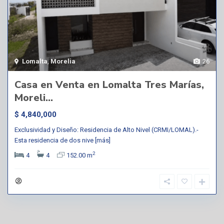
Lomalta
,
Morelia
26
Casa en Venta en Lomalta Tres Marías,
Moreli...
$ 4,840,000
Exclusividad y Diseño: Residencia de Alto Nivel (CRMI/LOMAL).-
Esta residencia de dos nive
[más]
2
4
4
152.00 m