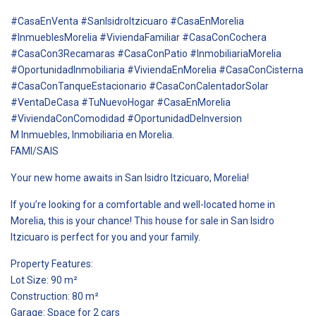
#CasaEnVenta #SanIsidroItzicuaro #CasaEnMorelia
#InmueblesMorelia #ViviendaFamiliar #CasaConCochera
#CasaCon3Recamaras #CasaConPatio #InmobiliariaMorelia
#OportunidadInmobiliaria #ViviendaEnMorelia #CasaConCisterna
#CasaConTanqueEstacionario #CasaConCalentadorSolar
#VentaDeCasa #TuNuevoHogar #CasaEnMorelia
#ViviendaConComodidad #OportunidadDeInversion
M Inmuebles, Inmobiliaria en Morelia.
FAMI/SAIS
Your new home awaits in San Isidro Itzicuaro, Morelia!
If you’re looking for a comfortable and well-located home in
Morelia, this is your chance! This house for sale in San Isidro
Itzicuaro is perfect for you and your family.
Property Features:
Lot Size: 90 m²
Construction: 80 m²
Garage: Space for 2 cars