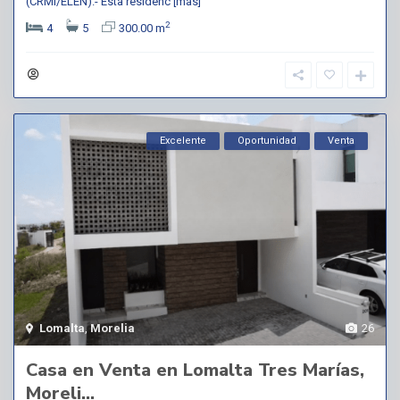
(CRMI/ELEN).- Esta residenc
[más]
2
4
5
300.00 m
Excelente
Oportunidad
Venta
Lomalta
,
Morelia
26
Casa en Venta en Lomalta Tres Marías,
Moreli...