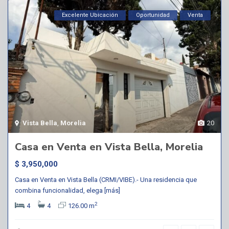
Excelente Ubicación
Oportunidad
Venta
Vista Bella
,
Morelia
20
Casa en Venta en Vista Bella, Morelia
$ 3,950,000
Casa en Venta en Vista Bella (CRMI/VIBE).- Una residencia que
combina funcionalidad, elega
[más]
2
4
4
126.00 m