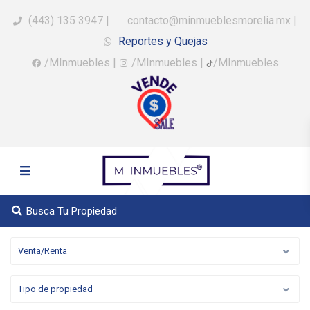
(443) 135 3947
|
contacto@minmueblesmorelia.mx
|
Reportes y Quejas
/MInmuebles
|
/MInmuebles
|
/MInmuebles
Busca Tu Propiedad
Venta/Renta
Tipo de propiedad