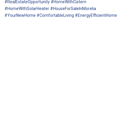
#RealEstateOpportunity #HomeWithCistern
#HomeWithSolarHeater #HouseForSaleInMorelia
#YourNewHome #ComfortableLiving #EnergyEfficientHome