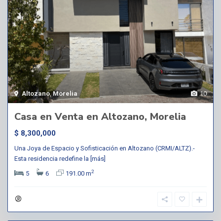
Altozano
,
Morelia
10
Casa en Venta en Altozano, Morelia
$ 8,300,000
Una Joya de Espacio y Sofisticación en Altozano (CRMI/ALTZ).-
Esta residencia redefine la
[más]
2
5
6
191.00 m