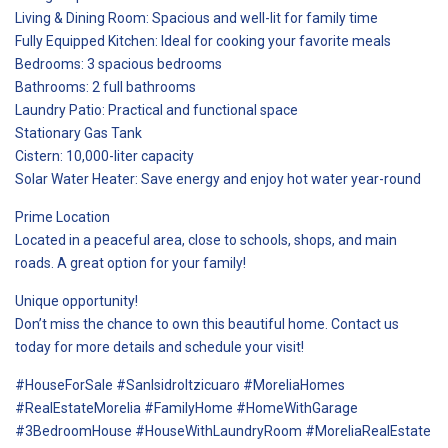
Living & Dining Room: Spacious and well-lit for family time
Fully Equipped Kitchen: Ideal for cooking your favorite meals
Bedrooms: 3 spacious bedrooms
Bathrooms: 2 full bathrooms
Laundry Patio: Practical and functional space
Stationary Gas Tank
Cistern: 10,000-liter capacity
Solar Water Heater: Save energy and enjoy hot water year-round
Prime Location
Located in a peaceful area, close to schools, shops, and main
roads. A great option for your family!
Unique opportunity!
Don’t miss the chance to own this beautiful home. Contact us
today for more details and schedule your visit!
#HouseForSale #SanIsidroItzicuaro #MoreliaHomes
#RealEstateMorelia #FamilyHome #HomeWithGarage
#3BedroomHouse #HouseWithLaundryRoom #MoreliaRealEstate